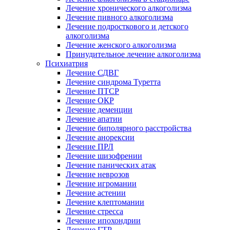
Лечение хронического алкоголизма
Лечение пивного алкоголизма
Лечение подросткового и детского
алкоголизма
Лечение женского алкоголизма
Принудительное лечение алкоголизма
Психиатрия
Лечение СДВГ
Лечение синдрома Туретта
Лечение ПТСР
Лечение ОКР
Лечение деменции
Лечение апатии
Лечение биполярного расстройства
Лечение анорексии
Лечение ПРЛ
Лечение шизофрении
Лечение панических атак
Лечение неврозов
Лечение игромании
Лечение астении
Лечение клептомании
Лечение стресса
Лечение ипохондрии
Лечение ГТР