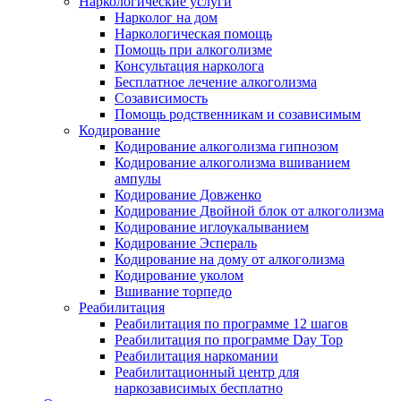
Наркологические услуги
Нарколог на дом
Наркологическая помощь
Помощь при алкоголизме
Консультация нарколога
Бесплатное лечение алкоголизма
Созависимость
Помощь родственникам и созависимым
Кодирование
Кодирование алкоголизма гипнозом
Кодирование алкоголизма вшиванием
ампулы
Кодирование Довженко
Кодирование Двойной блок от алкоголизма
Кодирование иглоукалыванием
Кодирование Эспераль
Кодирование на дому от алкоголизма
Кодирование уколом
Вшивание торпедо
Реабилитация
Реабилитация по программе 12 шагов
Реабилитация по программе Day Top
Реабилитация наркомании
Реабилитационный центр для
наркозависимых бесплатно