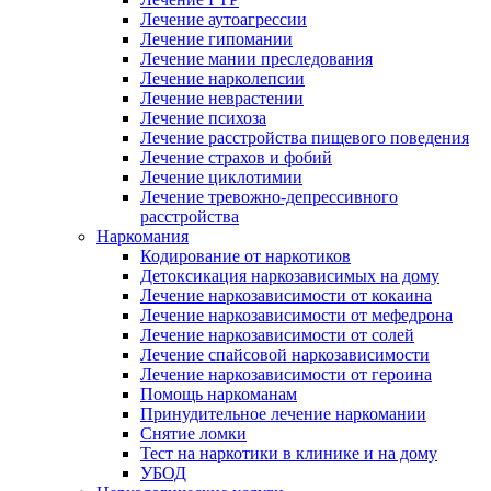
Лечение аутоагрессии
Лечение гипомании
Лечение мании преследования
Лечение нарколепсии
Лечение неврастении
Лечение психоза
Лечение расстройства пищевого поведения
Лечение страхов и фобий
Лечение циклотимии
Лечение тревожно-депрессивного
расстройства
Наркомания
Кодирование от наркотиков
Детоксикация наркозависимых на дому
Лечение наркозависимости от кокаина
Лечение наркозависимости от мефедрона
Лечение наркозависимости от солей
Лечение спайсовой наркозависимости
Лечение наркозависимости от героина
Помощь наркоманам
Принудительное лечение наркомании
Снятие ломки
Тест на наркотики в клинике и на дому
УБОД