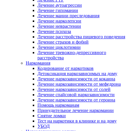
Лечение аутоагрессии
Лечение гипомании
Лечение мании преследования
Лечение нарколепсии
Лечение неврастении
Лечение психоза
Лечение расстройства пищевого поведения
Лечение страхов и фобий
Лечение циклотимии
Лечение тревожно-депрессивного
расстройства
Наркомания
Кодирование от наркотиков
Детоксикация наркозависимых на дому
Лечение наркозависимости от кокаина
Лечение наркозависимости от мефедрона
Лечение наркозависимости от солей
Лечение спайсовой наркозависимости
Лечение наркозависимости от героина
Помощь наркоманам
Принудительное лечение наркомании
Снятие ломки
Тест на наркотики в клинике и на дому
УБОД