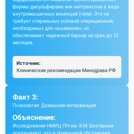
формы дисульфирама или налтрексона в виде
внутримышечных инъекций (гели). Это не
требует стерильных условий операционной,
необходимых для «вшивания», но
обеспечивает надежный барьер на срок до 12
месяцев.
Источник:
Клинические рекомендации Минздрава РФ
Факт 3:
Психология: Домашняя интервенция
Объяснение:
Исследования НМИЦ ПН им. В.М. Бехтерева
показывают, что в привычной обстановке