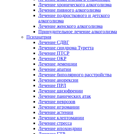
Лечение хронического алкоголизма
Лечение пивного алкоголизма
Лечение подросткового и детского
алкоголизма
Лечение женского алкоголизма
Принудительное лечение алкоголизма
Психиатрия
Лечение СДВГ
Лечение синдрома Туретта
Лечение ПТСР
Лечение ОКР
Лечение деменции
Лечение апатии
Лечение биполярного расстройства
Лечение анорексии
Лечение ПРЛ
Лечение шизофрении
Лечение панических атак
Лечение неврозов
Лечение игромании
Лечение астении
Лечение клептомании
Лечение стресса
Лечение ипохондрии
Лечение ГТР