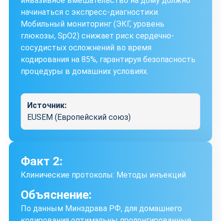
инвазивное вмешательство на дому должно
начинаться с экспресс-диагностики.
Мобильный мониторинг (ЭКГ, уровень
глюкозы, SpO2) снижает риск сердечно-
сосудистых осложнений во время
кодирования на 85%, гарантируя безопасность
процедуры в домашних условиях.
Источник:
EUSEM (Европейский союз)
Факт 2:
Клинические протоколы: Методы инъекций
Объяснение:
По данным Минздрава РФ, для домашнего
кодирования оптимальны пролонгированные