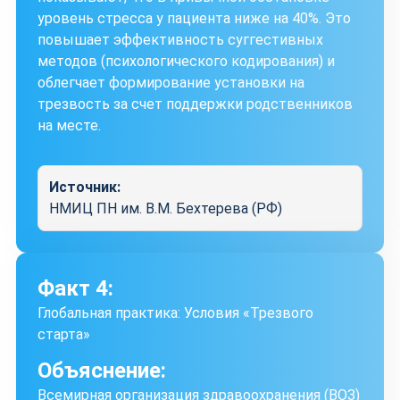
уровень стресса у пациента ниже на 40%. Это
повышает эффективность суггестивных
методов (психологического кодирования) и
облегчает формирование установки на
трезвость за счет поддержки родственников
на месте.
Источник:
НМИЦ ПН им. В.М. Бехтерева (РФ)
Факт 4:
Глобальная практика: Условия «Трезвого
старта»
Объяснение:
Всемирная организация здравоохранения (ВОЗ)