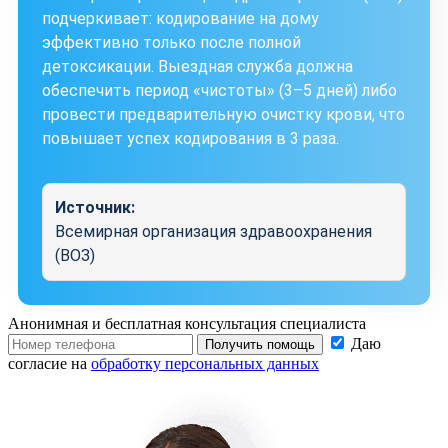
подчеркивает: кодирование на дому
эффективно только после полной
детоксикации. Выездная служба должна
обеспечить период «чистоты» (3–5 дней) либо
провести предварительную очистку крови, что
повышает успех кодирования в 3 раза.
Источник:
Всемирная организация здравоохранения
(ВОЗ)
Анонимная и бесплатная
консультация специалиста
Даю
Получить помощь
согласие на
обработку персональных данных