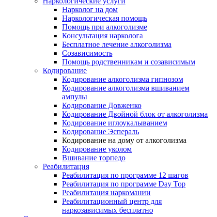
Наркологические услуги
Нарколог на дом
Наркологическая помощь
Помощь при алкоголизме
Консультация нарколога
Бесплатное лечение алкоголизма
Созависимость
Помощь родственникам и созависимым
Кодирование
Кодирование алкоголизма гипнозом
Кодирование алкоголизма вшиванием
ампулы
Кодирование Довженко
Кодирование Двойной блок от алкоголизма
Кодирование иглоукалыванием
Кодирование Эспераль
Кодирование на дому от алкоголизма
Кодирование уколом
Вшивание торпедо
Реабилитация
Реабилитация по программе 12 шагов
Реабилитация по программе Day Top
Реабилитация наркомании
Реабилитационный центр для
наркозависимых бесплатно