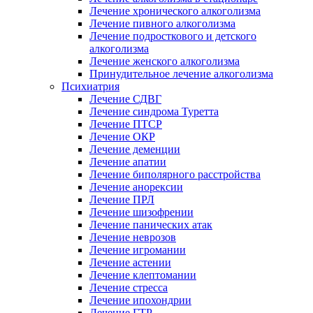
Лечение хронического алкоголизма
Лечение пивного алкоголизма
Лечение подросткового и детского
алкоголизма
Лечение женского алкоголизма
Принудительное лечение алкоголизма
Психиатрия
Лечение СДВГ
Лечение синдрома Туретта
Лечение ПТСР
Лечение ОКР
Лечение деменции
Лечение апатии
Лечение биполярного расстройства
Лечение анорексии
Лечение ПРЛ
Лечение шизофрении
Лечение панических атак
Лечение неврозов
Лечение игромании
Лечение астении
Лечение клептомании
Лечение стресса
Лечение ипохондрии
Лечение ГТР