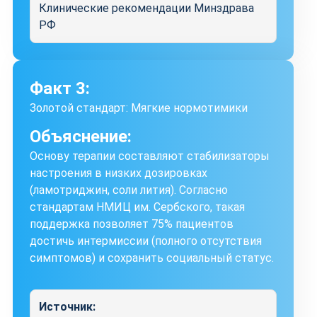
Клинические рекомендации Минздрава
РФ
Факт 3:
Золотой стандарт: Мягкие нормотимики
Объяснение:
Основу терапии составляют стабилизаторы
настроения в низких дозировках
(ламотриджин, соли лития). Согласно
стандартам НМИЦ им. Сербского, такая
поддержка позволяет 75% пациентов
достичь интермиссии (полного отсутствия
симптомов) и сохранить социальный статус.
Источник: