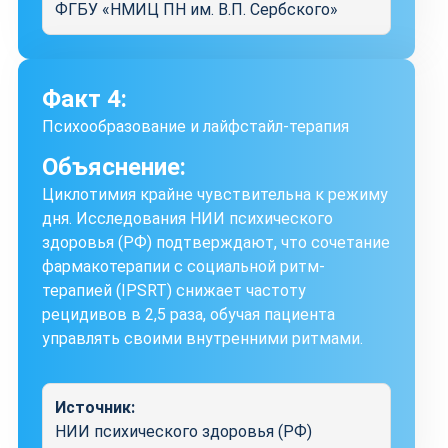
ФГБУ «НМИЦ ПН им. В.П. Сербского»
Факт 4:
Психообразование и лайфстайл-терапия
Объяснение:
Циклотимия крайне чувствительна к режиму
дня. Исследования НИИ психического
здоровья (РФ) подтверждают, что сочетание
фармакотерапии с социальной ритм-
терапией (IPSRT) снижает частоту
рецидивов в 2,5 раза, обучая пациента
управлять своими внутренними ритмами.
Источник:
НИИ психического здоровья (РФ)