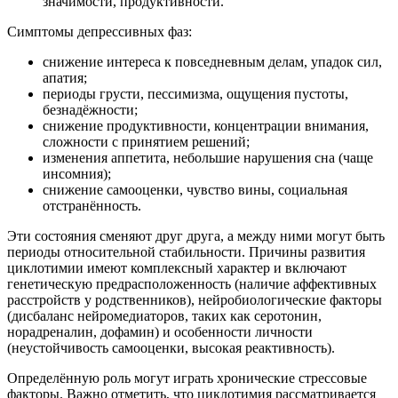
значимости, продуктивности.
Симптомы депрессивных фаз:
снижение интереса к повседневным делам, упадок сил,
апатия;
периоды грусти, пессимизма, ощущения пустоты,
безнадёжности;
снижение продуктивности, концентрации внимания,
сложности с принятием решений;
изменения аппетита, небольшие нарушения сна (чаще
инсомния);
снижение самооценки, чувство вины, социальная
отстранённость.
Эти состояния сменяют друг друга, а между ними могут быть
периоды относительной стабильности. Причины развития
циклотимии имеют комплексный характер и включают
генетическую предрасположенность (наличие аффективных
расстройств у родственников), нейробиологические факторы
(дисбаланс нейромедиаторов, таких как серотонин,
норадреналин, дофамин) и особенности личности
(неустойчивость самооценки, высокая реактивность).
Определённую роль могут играть хронические стрессовые
факторы. Важно отметить, что циклотимия рассматривается