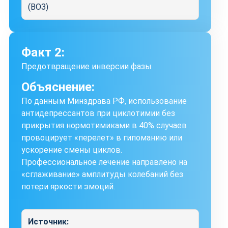
(ВОЗ)
Факт 2:
Предотвращение инверсии фазы
Объяснение:
По данным Минздрава РФ, использование
антидепрессантов при циклотимии без
прикрытия нормотимиками в 40% случаев
провоцирует «перелет» в гипоманию или
ускорение смены циклов.
Профессиональное лечение направлено на
«сглаживание» амплитуды колебаний без
потери яркости эмоций.
Источник: