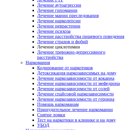
Лечение аутоагрессии
Лечение гипомании
Лечение мании преследования
Лечение нарколепсии
Лечение неврастении
Лечение психоза
Лечение расстройства пищевого поведения
Лечение страхов и фобий
Лечение циклотимии
Лечение тревожно-депрессивного
расстройства
Наркомания
Кодирование от наркотиков
Детоксикация наркозависимых на дому
Лечение наркозависимости от кокаина
Лечение наркозависимости от мефедрона
Лечение наркозависимости от солей
Лечение спайсовой наркозависимости
Лечение наркозависимости от героина
Помощь наркоманам
Принудительное лечение наркомании
Снятие ломки
Тест на наркотики в клинике и на дому
УБОД