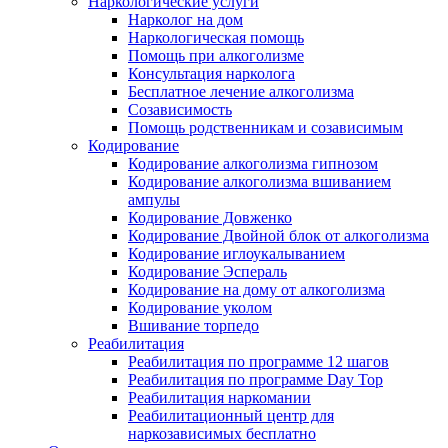
Наркологические услуги
Нарколог на дом
Наркологическая помощь
Помощь при алкоголизме
Консультация нарколога
Бесплатное лечение алкоголизма
Созависимость
Помощь родственникам и созависимым
Кодирование
Кодирование алкоголизма гипнозом
Кодирование алкоголизма вшиванием
ампулы
Кодирование Довженко
Кодирование Двойной блок от алкоголизма
Кодирование иглоукалыванием
Кодирование Эспераль
Кодирование на дому от алкоголизма
Кодирование уколом
Вшивание торпедо
Реабилитация
Реабилитация по программе 12 шагов
Реабилитация по программе Day Top
Реабилитация наркомании
Реабилитационный центр для
наркозависимых бесплатно