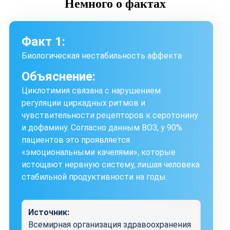
Немного
о фактах
Факт 1:
Биологическая нестабильность аффекта
Объяснение:
Циклотимия связана с нарушением
регуляции циркадных ритмов и
чувствительности рецепторов к серотонину
и дофамину. Согласно данным ВОЗ, у 90%
пациентов это проявляется
«эмоциональными качелями», которые
истощают нервную систему, лишая человека
стабильной продуктивности на годы.
Источник:
Всемирная организация здравоохранения