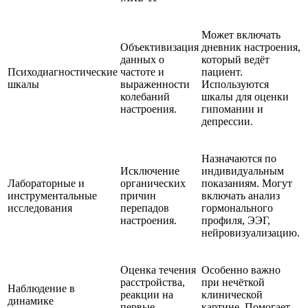
Может включать
Объективизация
дневник настроения,
данных о
который ведёт
Психодиагностические
частоте и
пациент.
шкалы
выраженности
Используются
колебаний
шкалы для оценки
настроения.
гипомании и
депрессии.
Назначаются по
Исключение
индивидуальным
Лабораторные и
органических
показаниям. Могут
инструментальные
причин
включать анализ
исследования
перепадов
гормонального
настроения.
профиля, ЭЭГ,
нейровизуализацию.
Оценка течения
Особенно важно
расстройства,
при нечёткой
Наблюдение в
реакции на
клинической
динамике
первые
картине. Помогает