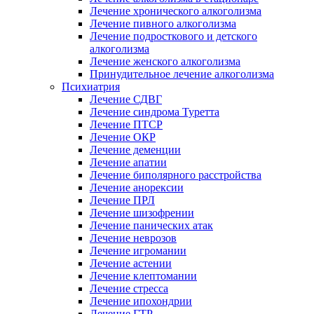
Лечение хронического алкоголизма
Лечение пивного алкоголизма
Лечение подросткового и детского
алкоголизма
Лечение женского алкоголизма
Принудительное лечение алкоголизма
Психиатрия
Лечение СДВГ
Лечение синдрома Туретта
Лечение ПТСР
Лечение ОКР
Лечение деменции
Лечение апатии
Лечение биполярного расстройства
Лечение анорексии
Лечение ПРЛ
Лечение шизофрении
Лечение панических атак
Лечение неврозов
Лечение игромании
Лечение астении
Лечение клептомании
Лечение стресса
Лечение ипохондрии
Лечение ГТР