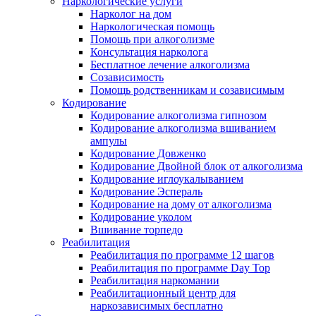
Наркологические услуги
Нарколог на дом
Наркологическая помощь
Помощь при алкоголизме
Консультация нарколога
Бесплатное лечение алкоголизма
Созависимость
Помощь родственникам и созависимым
Кодирование
Кодирование алкоголизма гипнозом
Кодирование алкоголизма вшиванием
ампулы
Кодирование Довженко
Кодирование Двойной блок от алкоголизма
Кодирование иглоукалыванием
Кодирование Эспераль
Кодирование на дому от алкоголизма
Кодирование уколом
Вшивание торпедо
Реабилитация
Реабилитация по программе 12 шагов
Реабилитация по программе Day Top
Реабилитация наркомании
Реабилитационный центр для
наркозависимых бесплатно