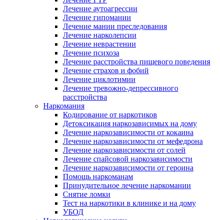
Лечение аутоагрессии
Лечение гипомании
Лечение мании преследования
Лечение нарколепсии
Лечение неврастении
Лечение психоза
Лечение расстройства пищевого поведения
Лечение страхов и фобий
Лечение циклотимии
Лечение тревожно-депрессивного
расстройства
Наркомания
Кодирование от наркотиков
Детоксикация наркозависимых на дому
Лечение наркозависимости от кокаина
Лечение наркозависимости от мефедрона
Лечение наркозависимости от солей
Лечение спайсовой наркозависимости
Лечение наркозависимости от героина
Помощь наркоманам
Принудительное лечение наркомании
Снятие ломки
Тест на наркотики в клинике и на дому
УБОД