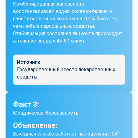
Комбинированная капельница
восстанавливает водно-солевой баланс и
работу сердечной мышцы на 100% быстрее,
чем любые пероральные средства.
Стабилизация состояния пациента происходит
в течение первых 45-60 минут.
Источник:
Государственный реестр лекарственных
средств
Факт 3:
Юридическая безопасность
Объяснение:
Выездная служба работает по лицензии Л041-