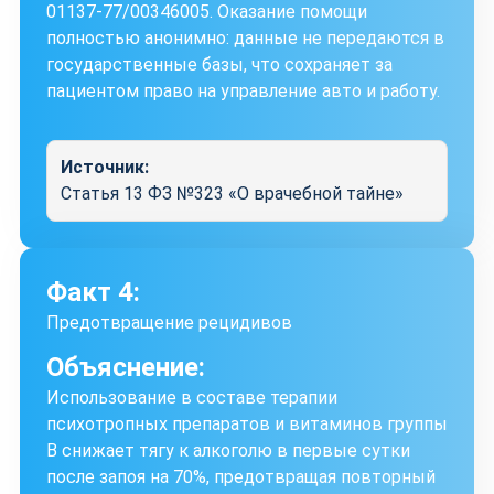
01137-77/00346005. Оказание помощи
полностью анонимно: данные не передаются в
государственные базы, что сохраняет за
пациентом право на управление авто и работу.
Источник:
Статья 13 ФЗ №323 «О врачебной тайне»
Факт 4:
Предотвращение рецидивов
Объяснение:
Использование в составе терапии
психотропных препаратов и витаминов группы
B снижает тягу к алкоголю в первые сутки
после запоя на 70%, предотвращая повторный