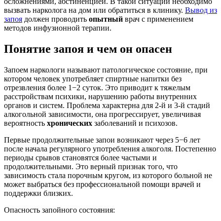
осложнениями, абстиненцией. В такой ситуации необходимо
вызвать нарколога на дом или обратиться в клинику.
Вывод из
запоя
должен проводить
опытный
врач с применением
методов инфузионной терапии.
Понятие запоя и чем он опасен
Запоем наркологи называют патологическое состояние, при
котором человек употребляет спиртные напитки без
отрезвления более 1−2 суток. Это приводит к тяжелым
расстройствам психики, нарушению работы внутренних
органов и систем. Проблема характерна для 2-й и 3-й стадий
алкогольной зависимости, она прогрессирует, увеличивая
вероятность
хронических
заболеваний и психозов.
Первые продолжительные запои возникают через 5−6 лет
после начала регулярного употребления алкоголя. Постепенно
периоды срывов становятся более частыми и
продолжительными. Это верный признак того, что
зависимость стала порочным кругом, из которого больной не
может выбраться без профессиональной помощи врачей и
поддержки близких.
Опасность запойного состояния: