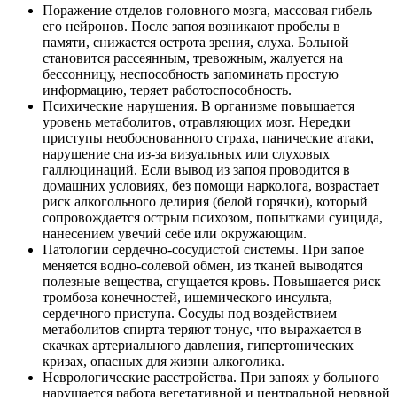
Поражение отделов головного мозга, массовая гибель
его нейронов. После запоя возникают пробелы в
памяти, снижается острота зрения, слуха. Больной
становится рассеянным, тревожным, жалуется на
бессонницу, неспособность запоминать простую
информацию, теряет работоспособность.
Психические нарушения. В организме повышается
уровень метаболитов, отравляющих мозг. Нередки
приступы необоснованного страха, панические атаки,
нарушение сна из-за визуальных или слуховых
галлюцинаций. Если вывод из запоя проводится в
домашних условиях, без помощи нарколога, возрастает
риск алкогольного делирия (белой горячки), который
сопровождается острым психозом, попытками суицида,
нанесением увечий себе или окружающим.
Патологии сердечно-сосудистой системы. При запое
меняется водно-солевой обмен, из тканей выводятся
полезные вещества, сгущается кровь. Повышается риск
тромбоза конечностей, ишемического инсульта,
сердечного приступа. Сосуды под воздействием
метаболитов спирта теряют тонус, что выражается в
скачках артериального давления, гипертонических
кризах, опасных для жизни алкоголика.
Неврологические расстройства. При запоях у больного
нарушается работа вегетативной и центральной нервной