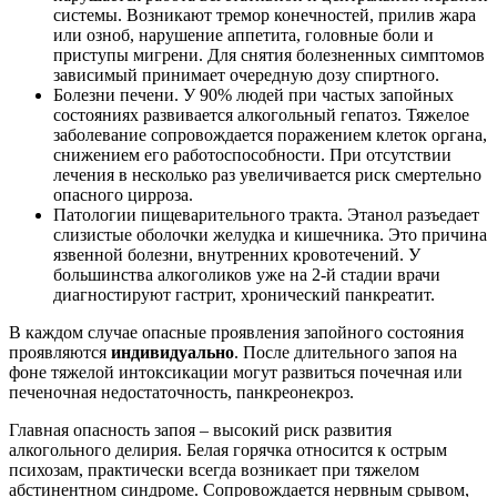
системы. Возникают тремор конечностей, прилив жара
или озноб, нарушение аппетита, головные боли и
приступы мигрени. Для снятия болезненных симптомов
зависимый принимает очередную дозу спиртного.
Болезни печени. У 90% людей при частых запойных
состояниях развивается алкогольный гепатоз. Тяжелое
заболевание сопровождается поражением клеток органа,
снижением его работоспособности. При отсутствии
лечения в несколько раз увеличивается риск смертельно
опасного цирроза.
Патологии пищеварительного тракта. Этанол разъедает
слизистые оболочки желудка и кишечника. Это причина
язвенной болезни, внутренних кровотечений. У
большинства алкоголиков уже на 2-й стадии врачи
диагностируют гастрит, хронический панкреатит.
В каждом случае опасные проявления запойного состояния
проявляются
индивидуально
. После длительного запоя на
фоне тяжелой интоксикации могут развиться почечная или
печеночная недостаточность, панкреонекроз.
Главная опасность запоя – высокий риск развития
алкогольного делирия. Белая горячка относится к острым
психозам, практически всегда возникает при тяжелом
абстинентном синдроме. Сопровождается нервным срывом,