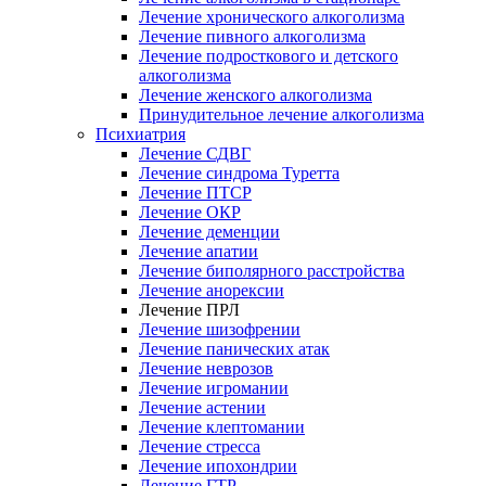
Лечение хронического алкоголизма
Лечение пивного алкоголизма
Лечение подросткового и детского
алкоголизма
Лечение женского алкоголизма
Принудительное лечение алкоголизма
Психиатрия
Лечение СДВГ
Лечение синдрома Туретта
Лечение ПТСР
Лечение ОКР
Лечение деменции
Лечение апатии
Лечение биполярного расстройства
Лечение анорексии
Лечение ПРЛ
Лечение шизофрении
Лечение панических атак
Лечение неврозов
Лечение игромании
Лечение астении
Лечение клептомании
Лечение стресса
Лечение ипохондрии
Лечение ГТР