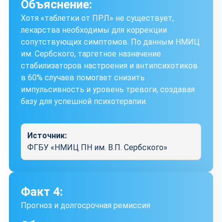
Объяснение:
Хотя «таблетки от ПРЛ» не существует,
лекарства необходимы для коррекции
сопутствующих симптомов. По данным НМИЦ
им. Сербского, таргетное назначение
стабилизаторов настроения и антипсихотиков
в 60% случаев помогает снизить
импульсивность и уровень тревоги, создавая
базу для успешной психотерапии.
Источник:
ФГБУ «НМИЦ ПН им. В.П. Сербского»
Факт 4:
Прогноз и долгосрочная ремиссия