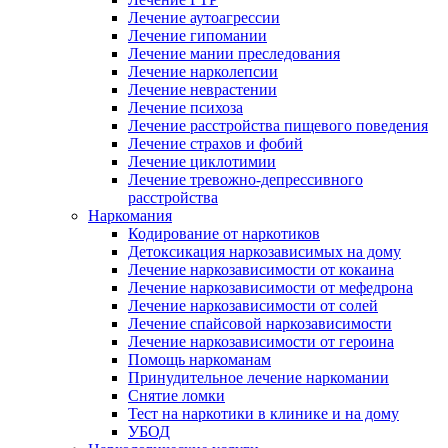
Лечение аутоагрессии
Лечение гипомании
Лечение мании преследования
Лечение нарколепсии
Лечение неврастении
Лечение психоза
Лечение расстройства пищевого поведения
Лечение страхов и фобий
Лечение циклотимии
Лечение тревожно-депрессивного
расстройства
Наркомания
Кодирование от наркотиков
Детоксикация наркозависимых на дому
Лечение наркозависимости от кокаина
Лечение наркозависимости от мефедрона
Лечение наркозависимости от солей
Лечение спайсовой наркозависимости
Лечение наркозависимости от героина
Помощь наркоманам
Принудительное лечение наркомании
Снятие ломки
Тест на наркотики в клинике и на дому
УБОД