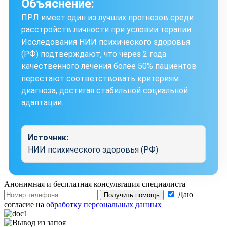
Объяснение:
ПРЛ имеет один из лучших прогнозов среди
расстройств личности при условии терапии.
Исследования НИИ психического здоровья
(РФ) подтверждают, что через 2 года
качественного лечения более 50% пациентов
перестают соответствовать критериям
диагноза, достигая стабильной социальной
адаптации.
Источник:
НИИ психического здоровья (РФ)
Анонимная и бесплатная
консультация специалиста
Даю
Получить помощь
согласие на
обработку персональных данных