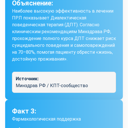
Объяснение:
Наиболее высокую эффективность в лечении
ПРЛ показывает Диалектическая
поведенческая терапия (ДПТ). Согласно
клиническим рекомендациям Минздрава РФ,
прохождение полного курса ДПТ снижает риск
суицидального поведения и самоповреждений
на 70–80%, помогая пациенту обрести «жизнь,
достойную проживания».
Источник:
Минздрав РФ / КПТ-сообщество
Факт 3:
Фармакологическая поддержка