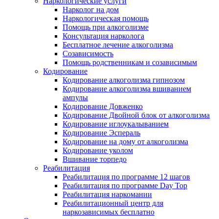
Наркологические услуги
Нарколог на дом
Наркологическая помощь
Помощь при алкоголизме
Консультация нарколога
Бесплатное лечение алкоголизма
Созависимость
Помощь родственникам и созависимым
Кодирование
Кодирование алкоголизма гипнозом
Кодирование алкоголизма вшиванием
ампулы
Кодирование Довженко
Кодирование Двойной блок от алкоголизма
Кодирование иглоукалыванием
Кодирование Эспераль
Кодирование на дому от алкоголизма
Кодирование уколом
Вшивание торпедо
Реабилитация
Реабилитация по программе 12 шагов
Реабилитация по программе Day Top
Реабилитация наркомании
Реабилитационный центр для
наркозависимых бесплатно