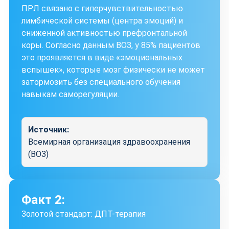
ПРЛ связано с гиперчувствительностью
лимбической системы (центра эмоций) и
сниженной активностью префронтальной
коры. Согласно данным ВОЗ, у 85% пациентов
это проявляется в виде «эмоциональных
вспышек», которые мозг физически не может
затормозить без специального обучения
навыкам саморегуляции.
Источник:
Всемирная организация здравоохранения
(ВОЗ)
Факт 2:
Золотой стандарт: ДПТ-терапия