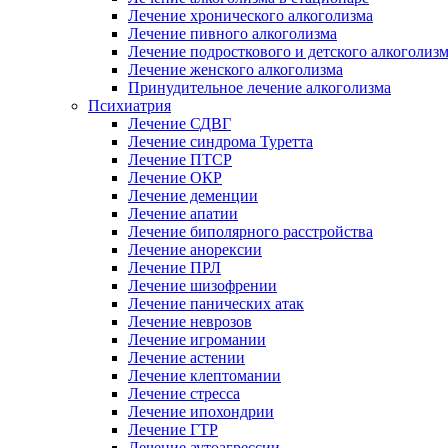
Лечение хронического алкоголизма
Лечение пивного алкоголизма
Лечение подросткового и детского алкоголиз
Лечение женского алкоголизма
Принудительное лечение алкоголизма
Психиатрия
Лечение СДВГ
Лечение синдрома Туретта
Лечение ПТСР
Лечение ОКР
Лечение деменции
Лечение апатии
Лечение биполярного расстройства
Лечение анорексии
Лечение ПРЛ
Лечение шизофрении
Лечение панических атак
Лечение неврозов
Лечение игромании
Лечение астении
Лечение клептомании
Лечение стресса
Лечение ипохондрии
Лечение ГТР
Лечение аутоагрессии