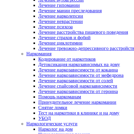
Лечение гипомании
Лечение мании преследования
Лечение нарколепсии
Лечение неврастении
Лечение психоза
Лечение расстройства пищевого поведения
Лечение страхов и фобий
Лечение циклотимии
Лечение тревожно-депрессивного расстройст
Наркомания
Кодирование от наркотиков
Детоксикация наркозависимых на дому
Лечение наркозависимости от кокаина
Лечение наркозависимости от мефедрона
Лечение наркозависимости от солей
Лечение спайсовой наркозависимости
Лечение наркозависимости от героина
Помощь наркоманам
Принудительное лечение наркомании
Снятие ломки
Тест на наркотики в клинике и на дому
УБОД
Наркологические услуги
Нарколог на дом