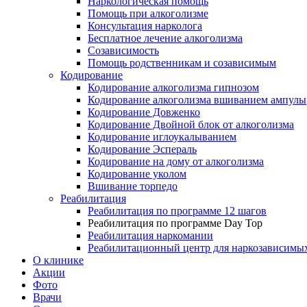
Наркологическая помощь
Помощь при алкоголизме
Консультация нарколога
Бесплатное лечение алкоголизма
Созависимость
Помощь родственникам и созависимым
Кодирование
Кодирование алкоголизма гипнозом
Кодирование алкоголизма вшиванием ампулы
Кодирование Довженко
Кодирование Двойной блок от алкоголизма
Кодирование иглоукалыванием
Кодирование Эспераль
Кодирование на дому от алкоголизма
Кодирование уколом
Вшивание торпедо
Реабилитация
Реабилитация по программе 12 шагов
Реабилитация по программе Day Top
Реабилитация наркомании
Реабилитационный центр для наркозависимых
О клинике
Акции
Фото
Врачи