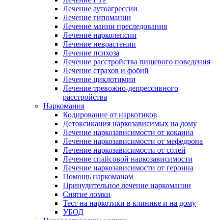
Лечение аутоагрессии
Лечение гипомании
Лечение мании преследования
Лечение нарколепсии
Лечение неврастении
Лечение психоза
Лечение расстройства пищевого поведения
Лечение страхов и фобий
Лечение циклотимии
Лечение тревожно-депрессивного
расстройства
Наркомания
Кодирование от наркотиков
Детоксикация наркозависимых на дому
Лечение наркозависимости от кокаина
Лечение наркозависимости от мефедрона
Лечение наркозависимости от солей
Лечение спайсовой наркозависимости
Лечение наркозависимости от героина
Помощь наркоманам
Принудительное лечение наркомании
Снятие ломки
Тест на наркотики в клинике и на дому
УБОД