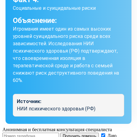
Социальные и суицидальные риски
Объяснение:
Игромания имеет один из самых высоких
уровней суицидального риска среди всех
зависимостей. Исследования НИИ
психического здоровья (РФ) подтверждают,
что своевременная изоляция в
терапевтической среде и работа с семьей
снижают риск деструктивного поведения на
60%.
Источник:
НИИ психического здоровья (РФ)
Анонимная и бесплатная
консультация специалиста
Даю
Получить помощь