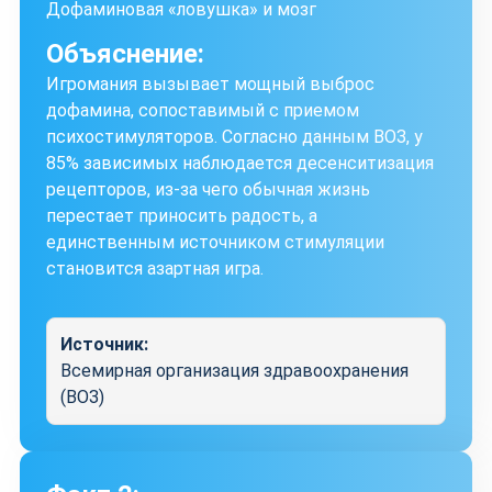
Дофаминовая «ловушка» и мозг
Объяснение:
Игромания вызывает мощный выброс
дофамина, сопоставимый с приемом
психостимуляторов. Согласно данным ВОЗ, у
85% зависимых наблюдается десенситизация
рецепторов, из-за чего обычная жизнь
перестает приносить радость, а
единственным источником стимуляции
становится азартная игра.
Источник:
Всемирная организация здравоохранения
(ВОЗ)