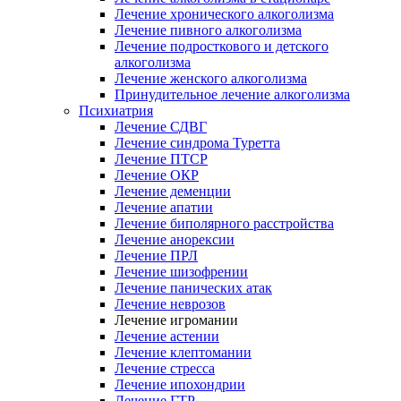
Лечение хронического алкоголизма
Лечение пивного алкоголизма
Лечение подросткового и детского
алкоголизма
Лечение женского алкоголизма
Принудительное лечение алкоголизма
Психиатрия
Лечение СДВГ
Лечение синдрома Туретта
Лечение ПТСР
Лечение ОКР
Лечение деменции
Лечение апатии
Лечение биполярного расстройства
Лечение анорексии
Лечение ПРЛ
Лечение шизофрении
Лечение панических атак
Лечение неврозов
Лечение игромании
Лечение астении
Лечение клептомании
Лечение стресса
Лечение ипохондрии
Лечение ГТР