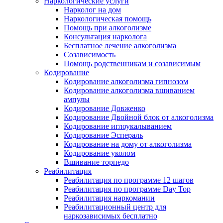
Наркологические услуги
Нарколог на дом
Наркологическая помощь
Помощь при алкоголизме
Консультация нарколога
Бесплатное лечение алкоголизма
Созависимость
Помощь родственникам и созависимым
Кодирование
Кодирование алкоголизма гипнозом
Кодирование алкоголизма вшиванием
ампулы
Кодирование Довженко
Кодирование Двойной блок от алкоголизма
Кодирование иглоукалыванием
Кодирование Эспераль
Кодирование на дому от алкоголизма
Кодирование уколом
Вшивание торпедо
Реабилитация
Реабилитация по программе 12 шагов
Реабилитация по программе Day Top
Реабилитация наркомании
Реабилитационный центр для
наркозависимых бесплатно