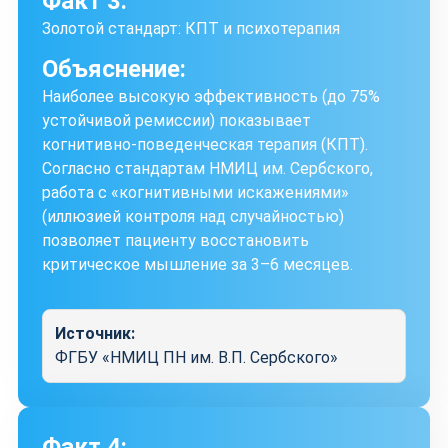
Факт 3:
Золотой стандарт: КПТ и психотерапия
Объяснение:
Наиболее высокую эффективность (до 75%
устойчивой ремиссии) показывает
когнитивно-поведенческая терапия (КПТ).
Согласно стандартам НМИЦ им. Сербского,
работа с «когнитивными искажениями»
(иллюзией контроля над случайностью)
позволяет пациенту восстановить
критическое мышление за 3–6 месяцев.
Источник:
ФГБУ «НМИЦ ПН им. В.П. Сербского»
Факт 4: