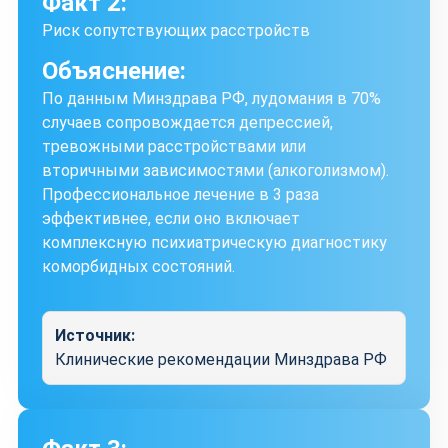
Факт 2:
Риск сопутствующих расстройств
Объяснение:
По данным Минздрава РФ, лудомания в 70%
случаев сопровождается депрессией,
тревожными расстройствами или
вторичными зависимостями (алкоголизмом).
Профессиональное лечение в 3 раза
эффективнее, если оно включает
комплексную психиатрическую диагностику
коморбидных состояний.
Источник:
Клинические рекомендации Минздрава РФ