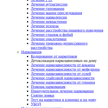
Лечение аутоагрессии
Лечение гипомании
Лечение мании преследования
Лечение нарколепсии
Лечение неврастении
Лечение психоза
Лечение расстройства пищевого поведения
Лечение страхов и фобий
Лечение циклотимии
Лечение тревожно-депрессивного
расстройства
Наркомания
Кодирование от наркотиков
Детоксикация наркозависимых на дому
Лечение наркозависимости от кокаина
Лечение наркозависимости от мефедрона
Лечение наркозависимости от солей
Лечение спайсовой наркозависимости
Лечение наркозависимости от героина
Помощь наркоманам
Принудительное лечение наркомании
Снятие ломки
Тест на наркотики в клинике и на дому
УБОД