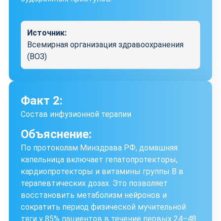
Источник:
Всемирная организация здравоохранения
(ВОЗ)
Факт 2:
Состав инфузионной терапии
Объяснение:
По протоколам Минздрава РФ, домашняя
капельница включает гепатопротекторы,
кардиопротекторы и витамины группы В в
терапевтических дозах. Это позволяет
восстановить метаболизм нейронов и
сократить период физической мучительной
тяги у 85% пациентов в течение первых 24–48