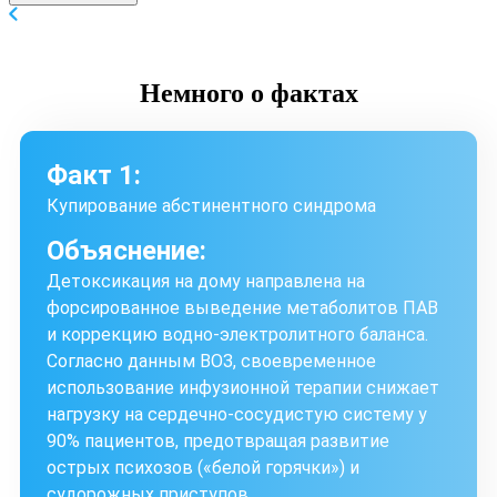
Немного
о фактах
Факт 1:
Купирование абстинентного синдрома
Объяснение:
Детоксикация на дому направлена на
форсированное выведение метаболитов ПАВ
и коррекцию водно-электролитного баланса.
Согласно данным ВОЗ, своевременное
использование инфузионной терапии снижает
нагрузку на сердечно-сосудистую систему у
90% пациентов, предотвращая развитие
острых психозов («белой горячки») и
судорожных приступов.