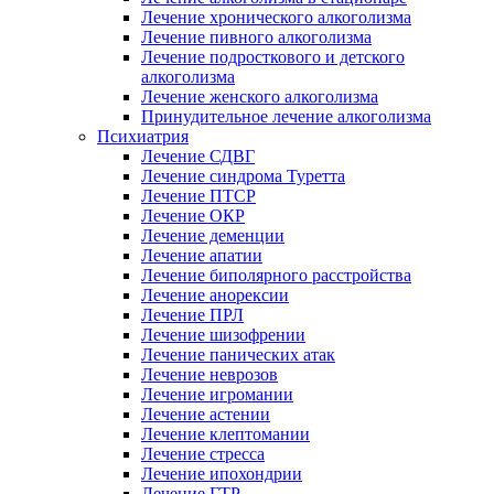
Лечение хронического алкоголизма
Лечение пивного алкоголизма
Лечение подросткового и детского
алкоголизма
Лечение женского алкоголизма
Принудительное лечение алкоголизма
Психиатрия
Лечение СДВГ
Лечение синдрома Туретта
Лечение ПТСР
Лечение ОКР
Лечение деменции
Лечение апатии
Лечение биполярного расстройства
Лечение анорексии
Лечение ПРЛ
Лечение шизофрении
Лечение панических атак
Лечение неврозов
Лечение игромании
Лечение астении
Лечение клептомании
Лечение стресса
Лечение ипохондрии
Лечение ГТР