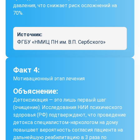
давления, что снижает риск осложнений на
70%.
Источник:
ФГБУ «НМИЦ ПН им. В.П. Сербского»
Факт 4:
Мотивационный этап лечения
Объяснение:
Детоксикация — это лишь первый шаг
(очищение). Исследования НИИ психического
здоровья (РФ) подтверждают, что проведение
детокса специалистом-наркологом на дому
повышает вероятность согласия пациента на
дальнейшую реабилитацию в 3 раза по