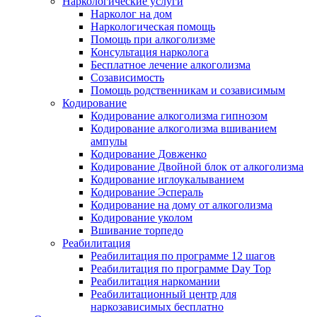
Наркологические услуги
Нарколог на дом
Наркологическая помощь
Помощь при алкоголизме
Консультация нарколога
Бесплатное лечение алкоголизма
Созависимость
Помощь родственникам и созависимым
Кодирование
Кодирование алкоголизма гипнозом
Кодирование алкоголизма вшиванием
ампулы
Кодирование Довженко
Кодирование Двойной блок от алкоголизма
Кодирование иглоукалыванием
Кодирование Эспераль
Кодирование на дому от алкоголизма
Кодирование уколом
Вшивание торпедо
Реабилитация
Реабилитация по программе 12 шагов
Реабилитация по программе Day Top
Реабилитация наркомании
Реабилитационный центр для
наркозависимых бесплатно