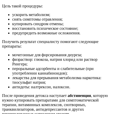
Цель такой процедуры:
ускорить метаболизм;
снять симптомы отравления;
купировать синдром отмены;
восстановить психическое состояние;
предупредить возможные осложнения.
Получить результат специалисту помогают следующие
препараты:
мочегонные для форсирования диуреза;
физраствор: глюкоза, натрия хлорид или раствор
Рингера;
пероральные адсорбенты и слабительные (при
употреблении каннабиноидов);
лекарства для прерывания метаболизма наркотика:
тиосульфат натрия;
антидоты: налтрексон, налоксон.
После проведения детокса наступает
абстиненция
, которую
нужно купировать препаратами для симптоматической
терапии, витаминных комплексов, снотворных,
транквилизаторов, антидепрессантов и других
рекомендованных наркологом средств.