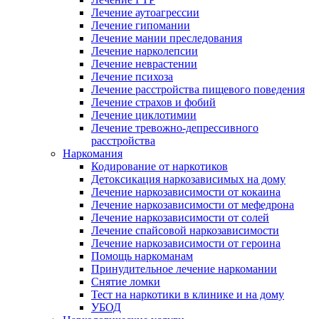
Лечение аутоагрессии
Лечение гипомании
Лечение мании преследования
Лечение нарколепсии
Лечение неврастении
Лечение психоза
Лечение расстройства пищевого поведения
Лечение страхов и фобий
Лечение циклотимии
Лечение тревожно-депрессивного
расстройства
Наркомания
Кодирование от наркотиков
Детоксикация наркозависимых на дому
Лечение наркозависимости от кокаина
Лечение наркозависимости от мефедрона
Лечение наркозависимости от солей
Лечение спайсовой наркозависимости
Лечение наркозависимости от героина
Помощь наркоманам
Принудительное лечение наркомании
Снятие ломки
Тест на наркотики в клинике и на дому
УБОД