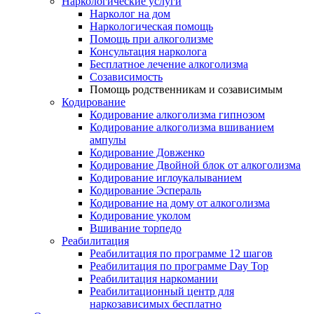
Наркологические услуги
Нарколог на дом
Наркологическая помощь
Помощь при алкоголизме
Консультация нарколога
Бесплатное лечение алкоголизма
Созависимость
Помощь родственникам и созависимым
Кодирование
Кодирование алкоголизма гипнозом
Кодирование алкоголизма вшиванием
ампулы
Кодирование Довженко
Кодирование Двойной блок от алкоголизма
Кодирование иглоукалыванием
Кодирование Эспераль
Кодирование на дому от алкоголизма
Кодирование уколом
Вшивание торпедо
Реабилитация
Реабилитация по программе 12 шагов
Реабилитация по программе Day Top
Реабилитация наркомании
Реабилитационный центр для
наркозависимых бесплатно