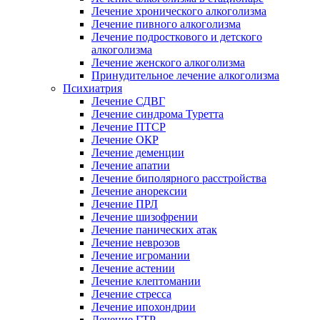
Лечение хронического алкоголизма
Лечение пивного алкоголизма
Лечение подросткового и детского
алкоголизма
Лечение женского алкоголизма
Принудительное лечение алкоголизма
Психиатрия
Лечение СДВГ
Лечение синдрома Туретта
Лечение ПТСР
Лечение ОКР
Лечение деменции
Лечение апатии
Лечение биполярного расстройства
Лечение анорексии
Лечение ПРЛ
Лечение шизофрении
Лечение панических атак
Лечение неврозов
Лечение игромании
Лечение астении
Лечение клептомании
Лечение стресса
Лечение ипохондрии
Лечение ГТР