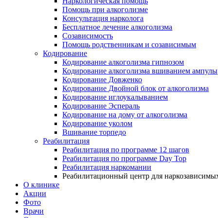
Наркологическая помощь
Помощь при алкоголизме
Консультация нарколога
Бесплатное лечение алкоголизма
Созависимость
Помощь родственникам и созависимым
Кодирование
Кодирование алкоголизма гипнозом
Кодирование алкоголизма вшиванием ампулы
Кодирование Довженко
Кодирование Двойной блок от алкоголизма
Кодирование иглоукалыванием
Кодирование Эспераль
Кодирование на дому от алкоголизма
Кодирование уколом
Вшивание торпедо
Реабилитация
Реабилитация по программе 12 шагов
Реабилитация по программе Day Top
Реабилитация наркомании
Реабилитационный центр для наркозависимых
О клинике
Акции
Фото
Врачи