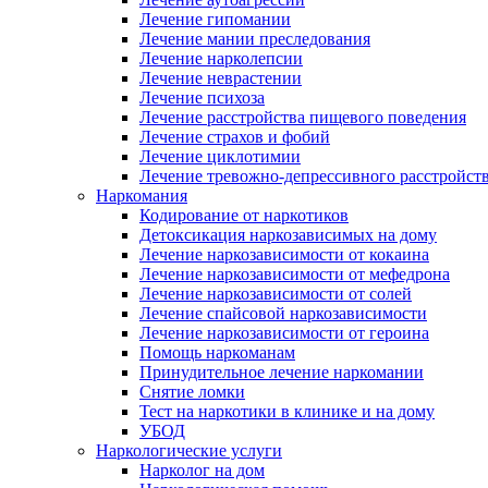
Лечение гипомании
Лечение мании преследования
Лечение нарколепсии
Лечение неврастении
Лечение психоза
Лечение расстройства пищевого поведения
Лечение страхов и фобий
Лечение циклотимии
Лечение тревожно-депрессивного расстройст
Наркомания
Кодирование от наркотиков
Детоксикация наркозависимых на дому
Лечение наркозависимости от кокаина
Лечение наркозависимости от мефедрона
Лечение наркозависимости от солей
Лечение спайсовой наркозависимости
Лечение наркозависимости от героина
Помощь наркоманам
Принудительное лечение наркомании
Снятие ломки
Тест на наркотики в клинике и на дому
УБОД
Наркологические услуги
Нарколог на дом