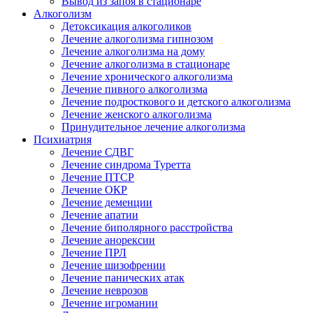
Вывод из запоя в стационаре
Алкоголизм
Детоксикация алкоголиков
Лечение алкоголизма гипнозом
Лечение алкоголизма на дому
Лечение алкоголизма в стационаре
Лечение хронического алкоголизма
Лечение пивного алкоголизма
Лечение подросткового и детского алкоголизма
Лечение женского алкоголизма
Принудительное лечение алкоголизма
Психиатрия
Лечение СДВГ
Лечение синдрома Туретта
Лечение ПТСР
Лечение ОКР
Лечение деменции
Лечение апатии
Лечение биполярного расстройства
Лечение анорексии
Лечение ПРЛ
Лечение шизофрении
Лечение панических атак
Лечение неврозов
Лечение игромании