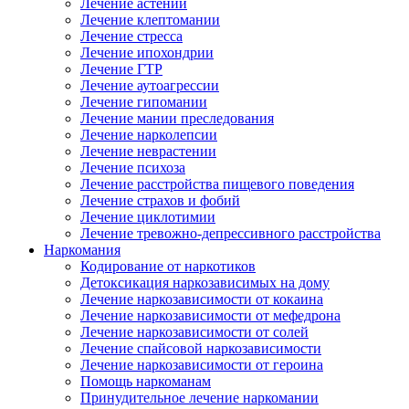
Лечение астении
Лечение клептомании
Лечение стресса
Лечение ипохондрии
Лечение ГТР
Лечение аутоагрессии
Лечение гипомании
Лечение мании преследования
Лечение нарколепсии
Лечение неврастении
Лечение психоза
Лечение расстройства пищевого поведения
Лечение страхов и фобий
Лечение циклотимии
Лечение тревожно-депрессивного расстройства
Наркомания
Кодирование от наркотиков
Детоксикация наркозависимых на дому
Лечение наркозависимости от кокаина
Лечение наркозависимости от мефедрона
Лечение наркозависимости от солей
Лечение спайсовой наркозависимости
Лечение наркозависимости от героина
Помощь наркоманам
Принудительное лечение наркомании