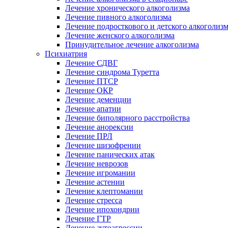
Лечение хронического алкоголизма
Лечение пивного алкоголизма
Лечение подросткового и детского алкоголиз
Лечение женского алкоголизма
Принудительное лечение алкоголизма
Психиатрия
Лечение СДВГ
Лечение синдрома Туретта
Лечение ПТСР
Лечение ОКР
Лечение деменции
Лечение апатии
Лечение биполярного расстройства
Лечение анорексии
Лечение ПРЛ
Лечение шизофрении
Лечение панических атак
Лечение неврозов
Лечение игромании
Лечение астении
Лечение клептомании
Лечение стресса
Лечение ипохондрии
Лечение ГТР
Лечение аутоагрессии