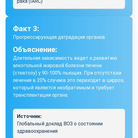
рака (IARC)
Факт 3:
Прогрессирующая деградация органов
Объяснение:
Длительная зависимость ведет к развитию
алкогольной жировой болезни печени
(стеатозу) у 90-100% пьющих. При отсутствии
лечения в 20% случаев это переходит в цирроз,
который является необратимым и требует
трансплантации органа.
Источник:
Глобальный доклад ВОЗ о состоянии
здравоохранения