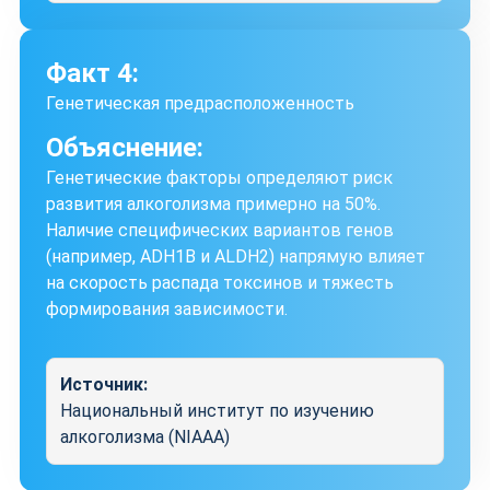
Факт 4:
Генетическая предрасположенность
Объяснение:
Генетические факторы определяют риск
развития алкоголизма примерно на 50%.
Наличие специфических вариантов генов
(например, ADH1B и ALDH2) напрямую влияет
на скорость распада токсинов и тяжесть
формирования зависимости.
Источник:
Национальный институт по изучению
алкоголизма (NIAAA)