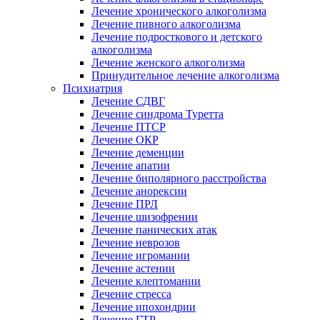
Лечение хронического алкоголизма
Лечение пивного алкоголизма
Лечение подросткового и детского
алкоголизма
Лечение женского алкоголизма
Принудительное лечение алкоголизма
Психиатрия
Лечение СДВГ
Лечение синдрома Туретта
Лечение ПТСР
Лечение ОКР
Лечение деменции
Лечение апатии
Лечение биполярного расстройства
Лечение анорексии
Лечение ПРЛ
Лечение шизофрении
Лечение панических атак
Лечение неврозов
Лечение игромании
Лечение астении
Лечение клептомании
Лечение стресса
Лечение ипохондрии
Лечение ГТР