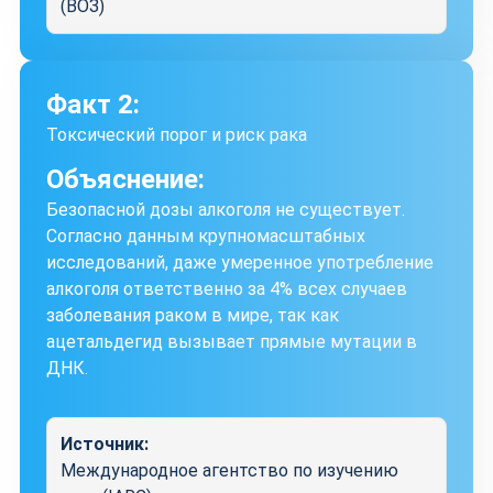
(ВОЗ)
Факт 2:
Токсический порог и риск рака
Объяснение:
Безопасной дозы алкоголя не существует.
Согласно данным крупномасштабных
исследований, даже умеренное употребление
алкоголя ответственно за 4% всех случаев
заболевания раком в мире, так как
ацетальдегид вызывает прямые мутации в
ДНК.
Источник:
Международное агентство по изучению