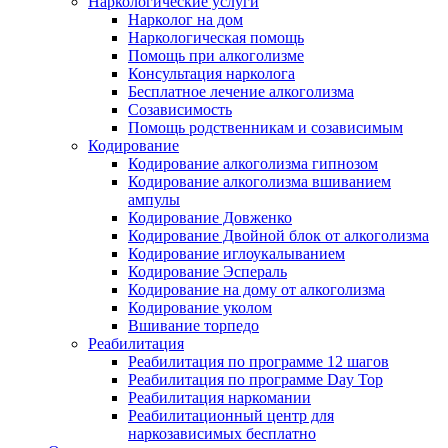
Наркологические услуги
Нарколог на дом
Наркологическая помощь
Помощь при алкоголизме
Консультация нарколога
Бесплатное лечение алкоголизма
Созависимость
Помощь родственникам и созависимым
Кодирование
Кодирование алкоголизма гипнозом
Кодирование алкоголизма вшиванием
ампулы
Кодирование Довженко
Кодирование Двойной блок от алкоголизма
Кодирование иглоукалыванием
Кодирование Эспераль
Кодирование на дому от алкоголизма
Кодирование уколом
Вшивание торпедо
Реабилитация
Реабилитация по программе 12 шагов
Реабилитация по программе Day Top
Реабилитация наркомании
Реабилитационный центр для
наркозависимых бесплатно