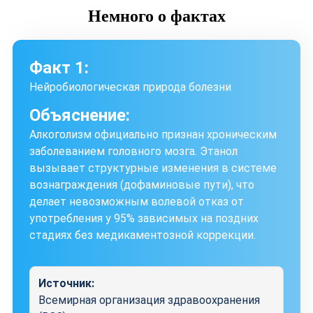
Немного
о фактах
Факт 1:
Нейробиологическая природа болезни
Объяснение:
Алкоголизм официально признан хроническим
заболеванием головного мозга. Этанол
вызывает структурные изменения в системе
вознаграждения (дофаминовые пути), что
делает невозможным волевой отказ от
употребления у 95% зависимых на поздних
стадиях без медикаментозной коррекции.
Источник:
Всемирная организация здравоохранения