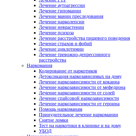
Лечение аутоагрессии
Лечение гипомании
Лечение мании преследования
Лечение нарколепсии
Лечение неврастении
Лечение психоза
Лечение расстройства пищевого поведения
Лечение страхов и фобий
Лечение циклотимии
Лечение тревожно-депрессивного
расстройства
Наркомания
Кодирование от наркотиков
Детоксикация наркозависимых на дому
Лечение наркозависимости от кокаина
Лечение наркозависимости от мефедрона
Лечение наркозависимости от солей
Лечение спайсовой наркозависимости
Лечение наркозависимости от героина
Помощь наркоманам
Принудительное лечение наркомании
Снятие ломки
Тест на наркотики в клинике и на дому
УБОД