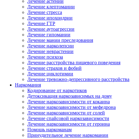
Лечение астении
Лечение клептомании
Лечение стресса
Лечение ипохондрии
Лечение ГТР
Лечение аутоагрессии
Лечение гипомании
Лечение мании преследования
Лечение нарколепсии
Лечение неврастении
Лечение психоза
Лечение расстройства пищевого поведения
Лечение страхов и фобий
Лечение циклотимии
Лечение тревожно-депрессивного расстройства
Наркомания
Кодирование от наркотиков
Детоксикация наркозависимых на дому
Лечение наркозависимости от кокаина
Лечение наркозависимости от мефедрона
Лечение наркозависимости от солей
Лечение спайсовой наркозависимости
Лечение наркозависимости от героина
Помощь наркоманам
Принудительное лечение наркомании