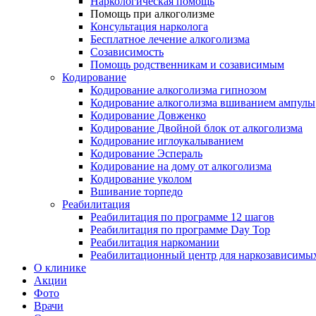
Наркологическая помощь
Помощь при алкоголизме
Консультация нарколога
Бесплатное лечение алкоголизма
Созависимость
Помощь родственникам и созависимым
Кодирование
Кодирование алкоголизма гипнозом
Кодирование алкоголизма вшиванием ампулы
Кодирование Довженко
Кодирование Двойной блок от алкоголизма
Кодирование иглоукалыванием
Кодирование Эспераль
Кодирование на дому от алкоголизма
Кодирование уколом
Вшивание торпедо
Реабилитация
Реабилитация по программе 12 шагов
Реабилитация по программе Day Top
Реабилитация наркомании
Реабилитационный центр для наркозависимых
О клинике
Акции
Фото
Врачи