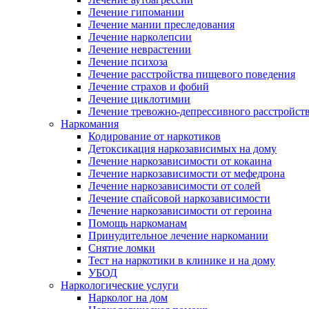
Лечение гипомании
Лечение мании преследования
Лечение нарколепсии
Лечение неврастении
Лечение психоза
Лечение расстройства пищевого поведения
Лечение страхов и фобий
Лечение циклотимии
Лечение тревожно-депрессивного расстройст
Наркомания
Кодирование от наркотиков
Детоксикация наркозависимых на дому
Лечение наркозависимости от кокаина
Лечение наркозависимости от мефедрона
Лечение наркозависимости от солей
Лечение спайсовой наркозависимости
Лечение наркозависимости от героина
Помощь наркоманам
Принудительное лечение наркомании
Снятие ломки
Тест на наркотики в клинике и на дому
УБОД
Наркологические услуги
Нарколог на дом