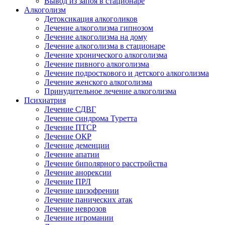
Вывод из запоя в стационаре
Алкоголизм
Детоксикация алкоголиков
Лечение алкоголизма гипнозом
Лечение алкоголизма на дому
Лечение алкоголизма в стационаре
Лечение хронического алкоголизма
Лечение пивного алкоголизма
Лечение подросткового и детского алкоголизма
Лечение женского алкоголизма
Принудительное лечение алкоголизма
Психиатрия
Лечение СДВГ
Лечение синдрома Туретта
Лечение ПТСР
Лечение ОКР
Лечение деменции
Лечение апатии
Лечение биполярного расстройства
Лечение анорексии
Лечение ПРЛ
Лечение шизофрении
Лечение панических атак
Лечение неврозов
Лечение игромании