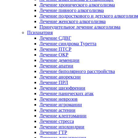
Лечение хронического алкоголизма
Лечение пивного алкоголизма
Лечение подросткового и детского алкоголиз
Лечение женского алкоголизма
Принудительное лечение алкоголизма
Психиатрия
Лечение СДВГ
Лечение синдрома Туретта
Лечение ПТСР
Лечение ОКР
Лечение деменции
Лечение апатии
Лечение биполярного расстройства
Лечение анорексии
Лечение ПРЛ
Лечение шизофрении
Лечение панических атак
Лечение неврозов
Лечение игромании
Лечение астении
Лечение клептомании
Лечение стресса
Лечение ипохондрии
Лечение ГТР
Лечение аутоагрессии