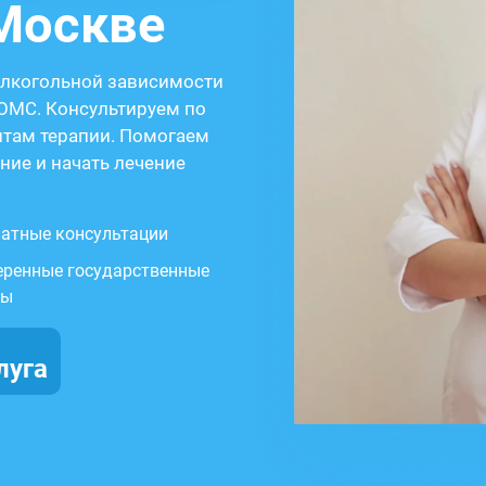
Москве
алкогольной зависимости
ОМС. Консультируем по
нтам терапии. Помогаем
ние и начать лечение
латные консультации
еренные государственные
ры
луга