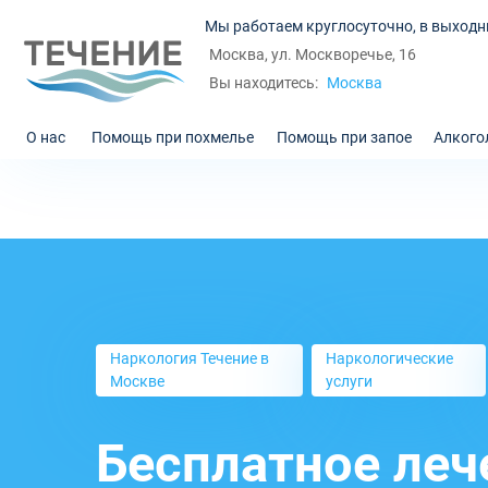
Мы работаем круглосуточно, в выходн
Москва, ул. Москворечье, 16
Москва
Вы находитесь:
О нас
Помощь при похмелье
Помощь при запое
Алкого
Наркология Течение в
Наркологические
Москве
услуги
Бесплатное леч