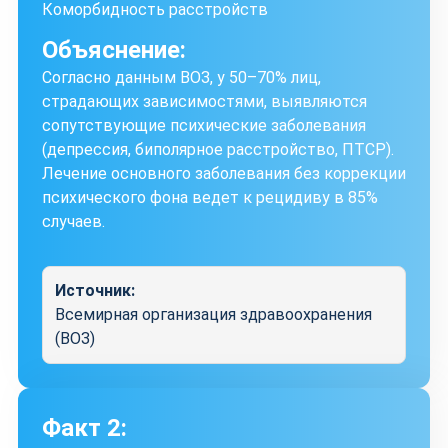
Коморбидность расстройств
Объяснение:
Согласно данным ВОЗ, у 50–70% лиц,
страдающих зависимостями, выявляются
сопутствующие психические заболевания
(депрессия, биполярное расстройство, ПТСР).
Лечение основного заболевания без коррекции
психического фона ведет к рецидиву в 85%
случаев.
Источник:
Всемирная организация здравоохранения
(ВОЗ)
Факт 2: