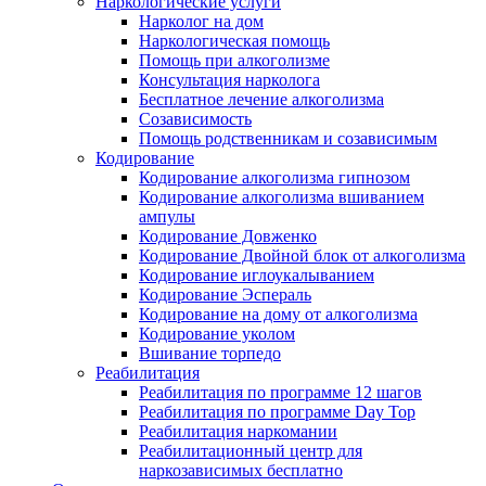
Наркологические услуги
Нарколог на дом
Наркологическая помощь
Помощь при алкоголизме
Консультация нарколога
Бесплатное лечение алкоголизма
Созависимость
Помощь родственникам и созависимым
Кодирование
Кодирование алкоголизма гипнозом
Кодирование алкоголизма вшиванием
ампулы
Кодирование Довженко
Кодирование Двойной блок от алкоголизма
Кодирование иглоукалыванием
Кодирование Эспераль
Кодирование на дому от алкоголизма
Кодирование уколом
Вшивание торпедо
Реабилитация
Реабилитация по программе 12 шагов
Реабилитация по программе Day Top
Реабилитация наркомании
Реабилитационный центр для
наркозависимых бесплатно