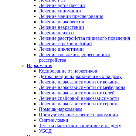
Лечение аутоагрессии
Лечение гипомании
Лечение мании преследования
Лечение нарколепсии
Лечение неврастении
Лечение психоза
Лечение расстройства пищевого поведения
Лечение страхов и фобий
Лечение циклотимии
Лечение тревожно-депрессивного
расстройства
Наркомания
Кодирование от наркотиков
Детоксикация наркозависимых на дому
Лечение наркозависимости от кокаина
Лечение наркозависимости от мефедрона
Лечение наркозависимости от солей
Лечение спайсовой наркозависимости
Лечение наркозависимости от героина
Помощь наркоманам
Принудительное лечение наркомании
Снятие ломки
Тест на наркотики в клинике и на дому
УБОД