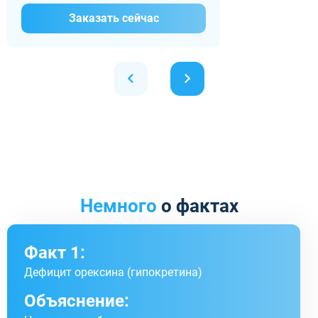
Заказать сейчас
Немного
о фактах
Факт 1:
Дефицит орексина (гипокретина)
Объяснение: