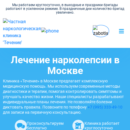
Мы работаем круглосуточно, в выходные и праздники бригады
работают в усиленном режиме. В праздничные дни количество бригад
увеличено.
Наркология Течение в
Лечение
Психиатрия
Москве
нарколепсии
Лечение нарколепсии в
Москве
Клиника «Течение» в Москве предлагает комплексную
медицинскую помощь. Мы используем современные методы
диагностики и терапии, помогая контролировать симптомы и
улучшать качество жизни. Наши специалисты разрабатывают
индивидуальные планы лечения. Не позволяйте болезни
диктовать правила. Позвоните по телефону
+7 (995) 333-49-10
для записи на первичную консультацию.
Проконсультируем
Клиника работает
бесплатно
круглосуточно