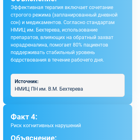
Эффективная терапия включает сочетание
строгого режима (запланированный дневной
сон) и медикаментов. Согласно стандартам
НМИЦ им. Бехтерева, использование
препаратов, влияющих на обратный захват
норадреналина, помогает 80% пациентов
поддерживать стабильный уровень
бодрствования в течение рабочего дня.
Источник:
НМИЦ ПН им. В.М. Бехтерева
Факт 4:
Риск когнитивных нарушений
Объяснение: