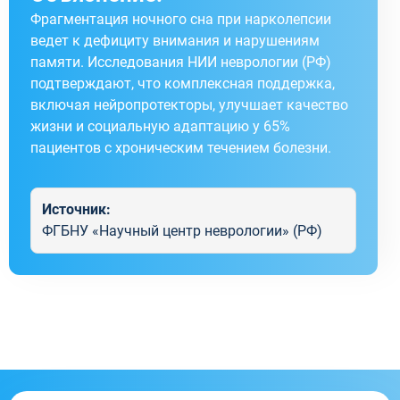
Фрагментация ночного сна при нарколепсии
ведет к дефициту внимания и нарушениям
памяти. Исследования НИИ неврологии (РФ)
подтверждают, что комплексная поддержка,
включая нейропротекторы, улучшает качество
жизни и социальную адаптацию у 65%
пациентов с хроническим течением болезни.
Источник:
ФГБНУ «Научный центр неврологии» (РФ)