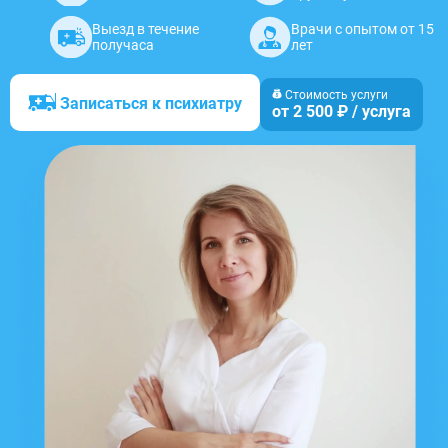
Выезд в течение
Врачи с опытом от 15
получаса
лет
Стоимость услуги
Записаться к психиатру
от 2 500 ₽ / услуга