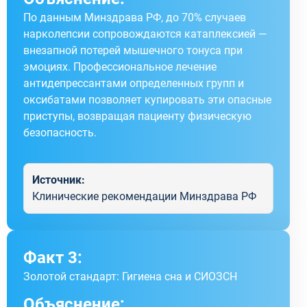
По данным Минздрава РФ, до 70% случаев
нарколепсии сопровождаются катаплексией —
внезапной потерей мышечного тонуса при
эмоциях. Профессиональное лечение
антидепрессантами определенных групп и
оксибатами позволяет купировать эти опасные
приступы, возвращая пациенту физическую
безопасность.
Источник:
Клинические рекомендации Минздрава РФ
Факт 3:
Золотой стандарт: Гигиена сна и СИОЗСН
Объяснение: