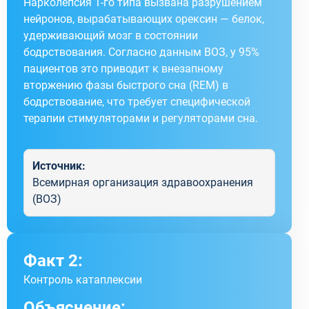
Нарколепсия 1-го типа вызвана разрушением
нейронов, вырабатывающих орексин — белок,
удерживающий мозг в состоянии
бодрствования. Согласно данным ВОЗ, у 95%
пациентов это приводит к внезапному
вторжению фазы быстрого сна (REM) в
бодрствование, что требует специфической
терапии стимуляторами и регуляторами сна.
Источник:
Всемирная организация здравоохранения
(ВОЗ)
Факт 2:
Контроль катаплексии
Объяснение: