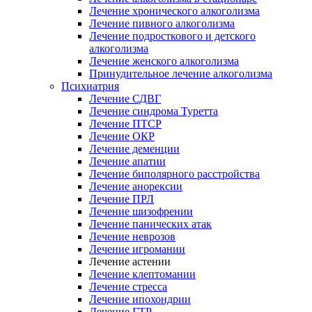
Лечение хронического алкоголизма
Лечение пивного алкоголизма
Лечение подросткового и детского
алкоголизма
Лечение женского алкоголизма
Принудительное лечение алкоголизма
Психиатрия
Лечение СДВГ
Лечение синдрома Туретта
Лечение ПТСР
Лечение ОКР
Лечение деменции
Лечение апатии
Лечение биполярного расстройства
Лечение анорексии
Лечение ПРЛ
Лечение шизофрении
Лечение панических атак
Лечение неврозов
Лечение игромании
Лечение астении
Лечение клептомании
Лечение стресса
Лечение ипохондрии
Лечение ГТР