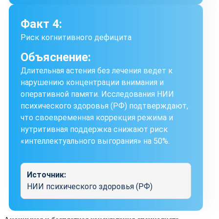
Факт 4:
Риск когнитивного дефицита
Объяснение:
Длительная астения без лечения ведет к
нарушению концентрации внимания и
оперативной памяти. Исследования НИИ
психического здоровья (РФ) подтверждают,
что своевременная коррекция режима и
нутритивная поддержка снижают риск
«интеллектуального выгорания» на 50%.
Источник:
НИИ психического здоровья (РФ)