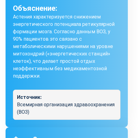
Объяснение:
Астения характеризуется снижением
энергетического потенциала ретикулярной
формации мозга. Согласно данным ВОЗ, у
90% пациентов это связано с
метаболическими нарушениями на уровне
митохондрий («энергетических станций»
клеток), что делает простой отдых
неэффективным без медикаментозной
поддержки.
Источник:
Всемирная организация здравоохранения
(ВОЗ)