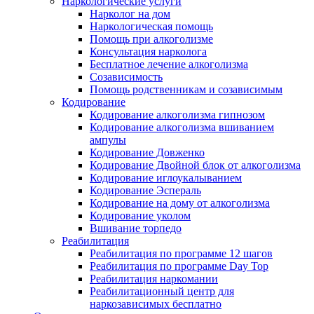
Наркологические услуги
Нарколог на дом
Наркологическая помощь
Помощь при алкоголизме
Консультация нарколога
Бесплатное лечение алкоголизма
Созависимость
Помощь родственникам и созависимым
Кодирование
Кодирование алкоголизма гипнозом
Кодирование алкоголизма вшиванием
ампулы
Кодирование Довженко
Кодирование Двойной блок от алкоголизма
Кодирование иглоукалыванием
Кодирование Эспераль
Кодирование на дому от алкоголизма
Кодирование уколом
Вшивание торпедо
Реабилитация
Реабилитация по программе 12 шагов
Реабилитация по программе Day Top
Реабилитация наркомании
Реабилитационный центр для
наркозависимых бесплатно