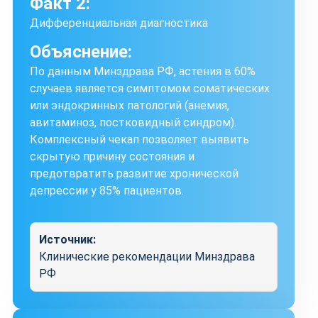
Факт 2:
Дифференциальная диагностика
Объяснение:
По данным Минздрава РФ, астения в 60%
случаев является симптомом соматических
или эндокринных патологий (анемия,
авитаминоз, постковидный синдром).
Комплексный чекап позволяет выявить
скрытую причину состояния и
предотвратить развитие хронической
депрессии у 85% пациентов.
Источник:
Клинические рекомендации Минздрава
РФ