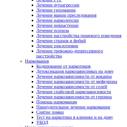
Лечение аутоагрессии
Лечение гипомании
Лечение мании преследования
Лечение нарколепсии
Лечение неврастении
Лечение психоза
Лечение расстройства пищевого поведения
Лечение страхов и фобий
Лечение циклотимии
Лечение тревожно-депрессивного
расстройства
Наркомания
Кодирование от наркотиков
Детоксикация наркозависимых на дому
Лечение наркозависимости от кокаина
Лечение наркозависимости от мефедрона
Лечение наркозависимости от солей
Лечение спайсовой наркозависимости
Лечение наркозависимости от героина
Помощь наркоманам
Принудительное лечение наркомании
Снятие ломки
Тест на наркотики в клинике и на дому
УБОД