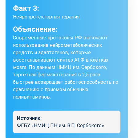
Факт 3:
Нейропротекторная терапия
Объяснение:
Современные протоколы РФ включают
использование нейрометаболических
средств и адаптогенов, которые
восстанавливают синтез АТФ в клетках
мозга. По данным НМИЦ им. Сербского,
таргетная фармакотерапия в 2,5 раза
быстрее возвращает работоспособность по
сравнению с приемом обычных
поливитаминов.
Источник:
ФГБУ «НМИЦ ПН им. В.П. Сербского»