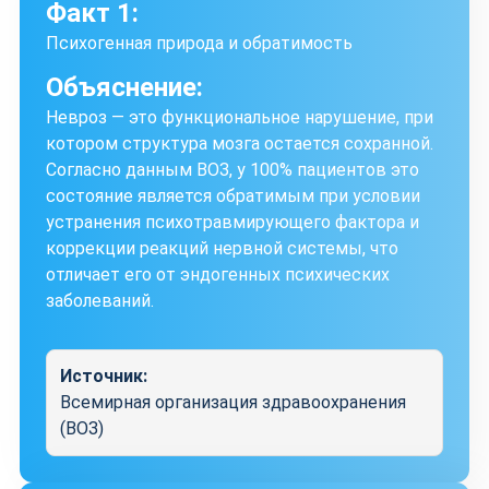
Факт 1:
Психогенная природа и обратимость
Объяснение:
Невроз — это функциональное нарушение, при
котором структура мозга остается сохранной.
Согласно данным ВОЗ, у 100% пациентов это
состояние является обратимым при условии
устранения психотравмирующего фактора и
коррекции реакций нервной системы, что
отличает его от эндогенных психических
заболеваний.
Источник:
Всемирная организация здравоохранения
(ВОЗ)