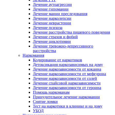
Лечение аутоагрессии
Лечение гипомании
Лечение мании преследования
Лечение нарколепсии
Лечение неврастении
Лечение психоза
Лечение расстройства пищевого поведения
Лечение страхов и фобий
Лечение циклотимии
Лечение тревожно-депрессивного
расстройства
Наркомания
Кодирование от наркотиков
Детоксикация наркозависимых на дому
Лечение наркозависимости от кокаина
Лечение наркозависимости от мефедрона
Лечение наркозависимости от солей
Лечение спайсовой наркозависимости
Лечение наркозависимости от героина
Помощь наркоманам
Принудительное лечение наркомании
Снятие ломки
Тест на наркотики в клинике и на дому
УБОД