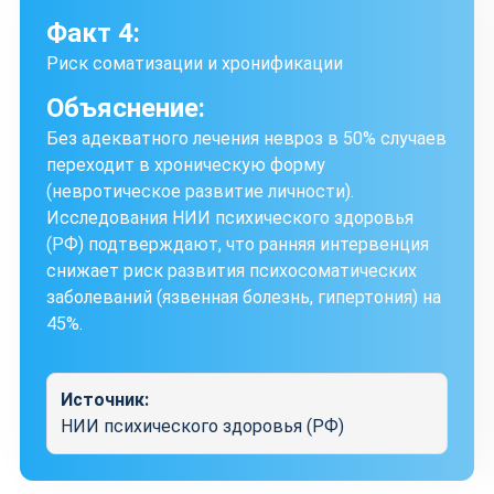
Факт 4:
Риск соматизации и хронификации
Объяснение:
Без адекватного лечения невроз в 50% случаев
переходит в хроническую форму
(невротическое развитие личности).
Исследования НИИ психического здоровья
(РФ) подтверждают, что ранняя интервенция
снижает риск развития психосоматических
заболеваний (язвенная болезнь, гипертония) на
45%.
Источник:
НИИ психического здоровья (РФ)