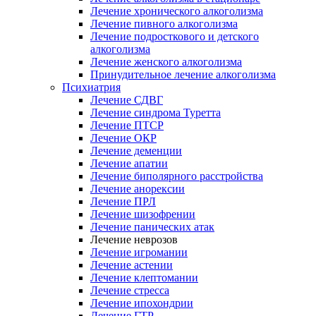
Лечение хронического алкоголизма
Лечение пивного алкоголизма
Лечение подросткового и детского
алкоголизма
Лечение женского алкоголизма
Принудительное лечение алкоголизма
Психиатрия
Лечение СДВГ
Лечение синдрома Туретта
Лечение ПТСР
Лечение ОКР
Лечение деменции
Лечение апатии
Лечение биполярного расстройства
Лечение анорексии
Лечение ПРЛ
Лечение шизофрении
Лечение панических атак
Лечение неврозов
Лечение игромании
Лечение астении
Лечение клептомании
Лечение стресса
Лечение ипохондрии
Лечение ГТР