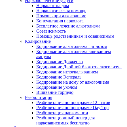
Наркологические услуги
Нарколог на дом
Наркологическая помощь
Помощь при алкоголизме
Консультация нарколога
Бесплатное лечение алкоголизма
Созависимость
Помощь родственникам и созависимым
Кодирование
Кодирование алкоголизма гипнозом
Кодирование алкоголизма вшиванием
ампулы
Кодирование Довженко
Кодирование Двойной блок от алкоголизма
Кодирование иглоукалыванием
Кодирование Эспераль
Кодирование на дому от алкоголизма
Кодирование уколом
Вшивание торпедо
Реабилитация
Реабилитация по программе 12 шагов
Реабилитация по программе Day Top
Реабилитация наркомании
Реабилитационный центр для
наркозависимых бесплатно