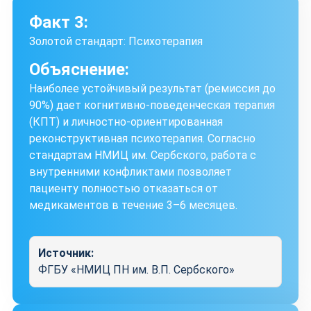
Факт 3:
Золотой стандарт: Психотерапия
Объяснение:
Наиболее устойчивый результат (ремиссия до
90%) дает когнитивно-поведенческая терапия
(КПТ) и личностно-ориентированная
реконструктивная психотерапия. Согласно
стандартам НМИЦ им. Сербского, работа с
внутренними конфликтами позволяет
пациенту полностью отказаться от
медикаментов в течение 3–6 месяцев.
Источник:
ФГБУ «НМИЦ ПН им. В.П. Сербского»