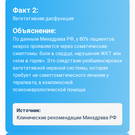
Факт 2:
Вегетативная дисфункция
Объяснение:
По данным Минздрава РФ, у 80% пациентов
невроз проявляется через соматические
симптомы: боли в сердце, нарушения ЖКТ или
«ком в горле». Это следствие разбалансировки
вегетативной нервной системы, которая
требует не симптоматического лечения у
терапевта, а комплексной
психоневрологической помощи.
Источник:
Клинические рекомендации Минздрава РФ