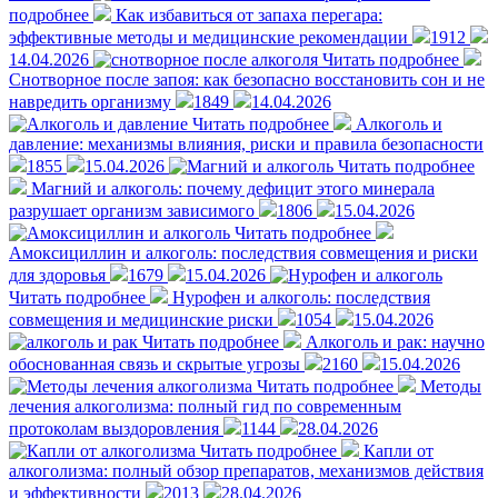
подробнее
Как избавиться от запаха перегара:
эффективные методы и медицинские рекомендации
1912
14.04.2026
Читать подробнее
Снотворное после запоя: как безопасно восстановить сон и не
навредить организму
1849
14.04.2026
Читать подробнее
Алкоголь и
давление: механизмы влияния, риски и правила безопасности
1855
15.04.2026
Читать подробнее
Магний и алкоголь: почему дефицит этого минерала
разрушает организм зависимого
1806
15.04.2026
Читать подробнее
Амоксициллин и алкоголь: последствия совмещения и риски
для здоровья
1679
15.04.2026
Читать подробнее
Нурофен и алкоголь: последствия
совмещения и медицинские риски
1054
15.04.2026
Читать подробнее
Алкоголь и рак: научно
обоснованная связь и скрытые угрозы
2160
15.04.2026
Читать подробнее
Методы
лечения алкоголизма: полный гид по современным
протоколам выздоровления
1144
28.04.2026
Читать подробнее
Капли от
алкоголизма: полный обзор препаратов, механизмов действия
и эффективности
2013
28.04.2026