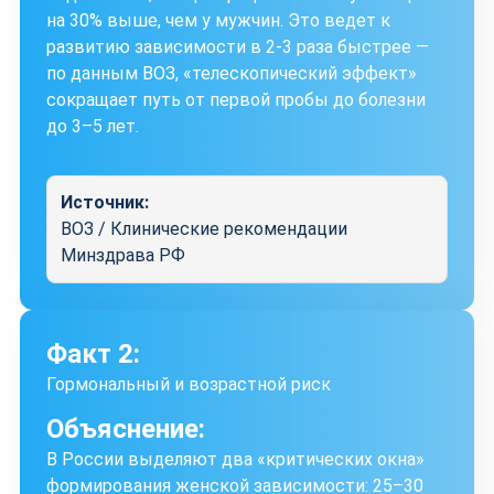
на 30% выше, чем у мужчин. Это ведет к
развитию зависимости в 2-3 раза быстрее —
по данным ВОЗ, «телескопический эффект»
сокращает путь от первой пробы до болезни
до 3–5 лет.
Источник:
ВОЗ / Клинические рекомендации
Минздрава РФ
Факт 2:
Гормональный и возрастной риск
Объяснение:
В России выделяют два «критических окна»
формирования женской зависимости: 25–30