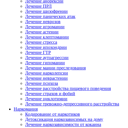
Лечение анорексии
Лечение ПРЛ
Лечение шизофрении
Лечение панических атак
Лечение неврозов
Лечение игромании
Лечение астении
Лечение клептомании
Лечение стресса
Лечение ипохондрии
Лечение ГТР
Лечение аутоагрессии
Лечение гипомании
Лечение мании преследования
Лечение нарколепсии
Лечение неврастении
Лечение психоза
Лечение расстройства пищевого поведения
Лечение страхов и фобий
Лечение циклотимии
Лечение тревожно-депрессивного расстройства
Наркомания
Кодирование от наркотиков
Детоксикация наркозависимых на дому
Лечение наркозависимости от кокаина