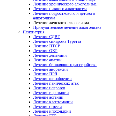
Лечение хронического алкоголизма
Лечение пивного алкоголизма
Лечение подросткового и детского
алкоголизма
Лечение женского алкоголизма
Принудительное лечение алкоголизма
Психиатрия
Лечение СДВГ
Лечение синдрома Туретта
Лечение ПТСР
Лечение ОКР
Лечение деменции
Лечение апатии
Лечение биполярного расстройства
Лечение анорексии
Лечение ПРЛ
Лечение шизофрении
Лечение панических атак
Лечение неврозов
Лечение игромании
Лечение астении
Лечение клептомании
Лечение стресса
Лечение ипохондрии
Лечение ГТР