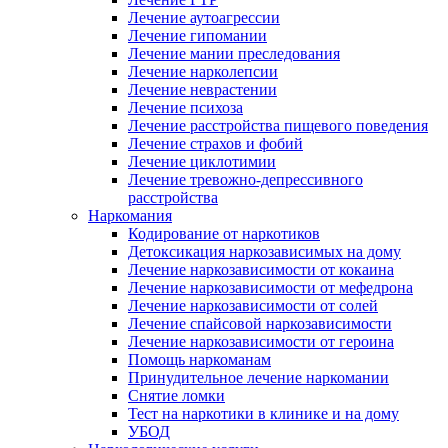
Лечение аутоагрессии
Лечение гипомании
Лечение мании преследования
Лечение нарколепсии
Лечение неврастении
Лечение психоза
Лечение расстройства пищевого поведения
Лечение страхов и фобий
Лечение циклотимии
Лечение тревожно-депрессивного
расстройства
Наркомания
Кодирование от наркотиков
Детоксикация наркозависимых на дому
Лечение наркозависимости от кокаина
Лечение наркозависимости от мефедрона
Лечение наркозависимости от солей
Лечение спайсовой наркозависимости
Лечение наркозависимости от героина
Помощь наркоманам
Принудительное лечение наркомании
Снятие ломки
Тест на наркотики в клинике и на дому
УБОД