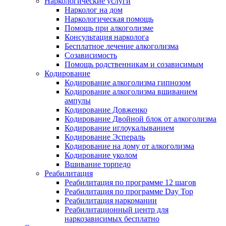
Наркологические услуги
Нарколог на дом
Наркологическая помощь
Помощь при алкоголизме
Консультация нарколога
Бесплатное лечение алкоголизма
Созависимость
Помощь родственникам и созависимым
Кодирование
Кодирование алкоголизма гипнозом
Кодирование алкоголизма вшиванием
ампулы
Кодирование Довженко
Кодирование Двойной блок от алкоголизма
Кодирование иглоукалыванием
Кодирование Эспераль
Кодирование на дому от алкоголизма
Кодирование уколом
Вшивание торпедо
Реабилитация
Реабилитация по программе 12 шагов
Реабилитация по программе Day Top
Реабилитация наркомании
Реабилитационный центр для
наркозависимых бесплатно