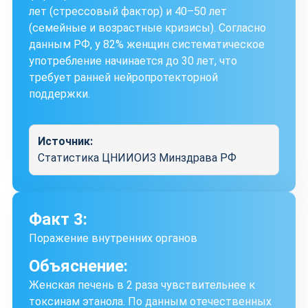
лет (стрессовый фактор) и 40–50 лет
(семейные и возрастные кризисы). Согласно
данным РФ, у 82% женщин систематическое
употребление начинается до 30 лет, что
требует ранней нейропротекторной
поддержки.
Источник:
Статистика ЦНИИОИЗ Минздрава РФ
Факт 3:
Поражение внутренних органов
Объяснение:
Женская печень в 2 раза чувствительнее к
токсинам этанола. По данным отечественных