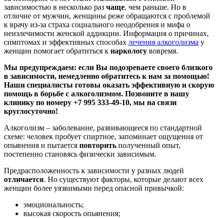
зависимостью в несколько раз
чаще
, чем раньше. Но в
отличие от мужчин, женщины реже обращаются с проблемой
к врачу из-за страха социального неодобрения и мифа о
неизлечимости женской аддикции. Информация о причинах,
симптомах и эффективных способах
лечения алкоголизма
у
женщин помогает обратиться к
наркологу
вовремя.
Мы предупреждаем: если Вы подозреваете своего близкого
в зависимости, немедленно обратитесь к нам за помощью!
Наши специалисты готовы оказать эффективную и скорую
помощь в борьбе с алкоголизмом. Позвоните в нашу
клинику по номеру +7 995 333-49-10, мы на связи
круглосуточно!
Алкоголизм – заболевание, развивающееся по стандартной
схеме: человек пробует спиртное, запоминает ощущения от
опьянения и пытается
повторить
полученный опыт,
постепенно становясь физически зависимым.
Предрасположенность к зависимости у разных людей
отличается
. Но существуют факторы, которые делают всех
женщин более уязвимыми перед опасной привычкой:
эмоциональность;
высокая скорость опьянения;