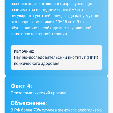
наркологов, алкогольный цирроз у женщин
развивается в среднем через 5–7 лет
регулярного употребления, тогда как у мужчин
этот порог составляет 10–15 лет. Это
обуславливает необходимость усиленной
гепатопротекторной терапии.
Источник:
Научно-исследовательский институт (НИИ)
психического здоровья
Факт 4:
Психосоматический профиль
Объяснение:
В РФ более 70% случаев женского алкоголизма