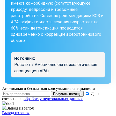
имеют коморбидную (сопутствующую)
природу: депрессии и тревожные
расстройства. Согласно рекомендациям ВОЗ и
APA, эффективность лечения возрастает на
60%, если детоксикация проводится
одновременно с коррекцией серотонинового
обмена.
Источник:
Росстат / Американская психологическая
ассоциация (APA)
Анонимная и бесплатная
консультация специалиста
Даю
Получить помощь
согласие на
обработку персональных данных
Вывод из запоя