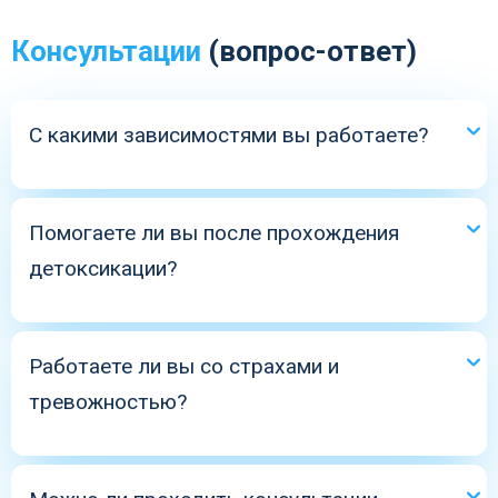
Консультации
(вопрос-ответ)
С какими зависимостями вы работаете?
С химическими (алкогольная, наркотическая),
пищевыми, игровой зависимостью, а также с
Помогаете ли вы после прохождения
созависимостью близких.
детоксикации?
Да, провожу поддерживающую психотерапию и
формирую стратегию профилактики срывов.
Работаете ли вы со страхами и
тревожностью?
Да. Использую КПТ и техники эмоциональной
стабилизации.