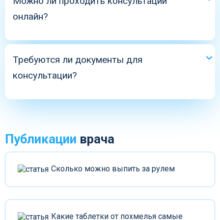
Можно ли проходить консультации
онлайн?
Да, онлайн-сессии доступны по предварительной
записи.
Требуются ли документы для
консультации?
Нет, достаточно записи и краткой инфор
Публикации
врача
Сколько можно выпить за рулем
Какие таблетки от похмелья самые