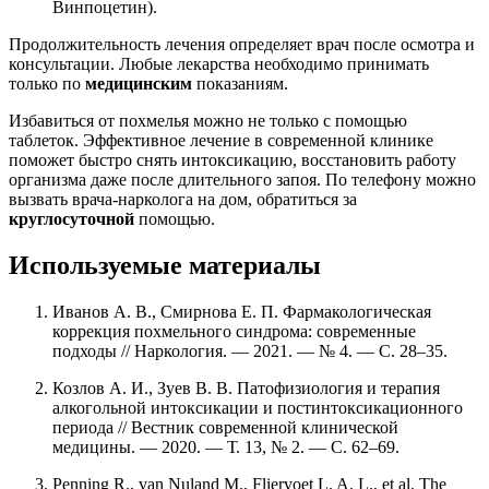
Винпоцетин).
Продолжительность лечения определяет врач после осмотра и
консультации. Любые лекарства необходимо принимать
только по
медицинским
показаниям.
Избавиться от похмелья можно не только с помощью
таблеток. Эффективное лечение в современной клинике
поможет быстро снять интоксикацию, восстановить работу
организма даже после длительного запоя. По телефону можно
вызвать врача-нарколога на дом, обратиться за
круглосуточной
помощью.
Используемые материалы
Иванов А. В., Смирнова Е. П. Фармакологическая
коррекция похмельного синдрома: современные
подходы // Наркология. — 2021. — № 4. — С. 28–35.
Козлов А. И., Зуев В. В. Патофизиология и терапия
алкогольной интоксикации и постинтоксикационного
периода // Вестник современной клинической
медицины. — 2020. — Т. 13, № 2. — С. 62–69.
Penning R., van Nuland M., Fliervoet L. A. L., et al. The