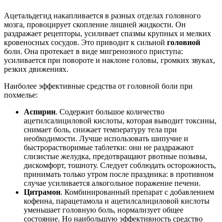
Ацетальдегид накапливается в разных отделах головного
мозга, провоцирует скопление лишней жидкости. Он
раздражает рецепторы, усиливает спазмы крупных и мелких
кровеносных сосудов. Это приводит к сильной
головной
боли. Она протекает в виде мигренозного приступа:
усиливается при повороте и наклоне головы, громких звуках,
резких движениях.
Наиболее эффективные средства от головной боли при
похмелье:
Аспирин
. Содержит большое количество
ацетилсалициловой кислоты, которая выводит токсины,
снимает боль, снижает температуру тела при
необходимости. Лучше использовать шипучие и
быстрорастворимые таблетки: они не раздражают
слизистые желудка, предотвращают рвотные позывы,
дискомфорт, тошноту. Следует соблюдать осторожность,
принимать только утром после праздника: в противном
случае усиливается алкогольное поражение печени.
Цитрамон
. Комбинированный препарат с добавлением
кофеина, парацетамола и ацетилсалициловой кислоты
уменьшает головную боль, нормализует общее
состояние. Но наибольшую эффективность средство