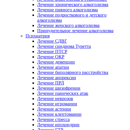
Лечение хронического алкоголизма
Лечение пивного алкоголизма
Лечение подросткового и детского
алкоголизма
Лечение женского алкоголизма
Принудительное лечение алкоголизма
Психиатрия
Лечение СДВГ
Лечение синдрома Туретта
Лечение ПТСР
Лечение ОКР
Лечение деменции
Лечение апатии
Лечение биполярного расстройства
Лечение анорексии
Лечение ПРЛ
Лечение шизофрении
Лечение панических атак
Лечение неврозов
Лечение игромании
Лечение астении
Лечение клептомании
Лечение стресса
Лечение ипохондрии
Лечение ГТР