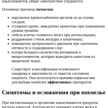
накапливаются, общее самочувствие ухудшается.
Основные причины
похмелья
:
нарушение кровоснабжения органов из-за спазма
сосудов;
сгущение крови, замедление кровотока при повышении
уровня тромбов;
гибель клеток головного мозга при интоксикации;
раздражение стенок желудка и кишечника;
повышение артериального давления при скоплении
отечности в подкорковом слое;
потеря большого количества витаминов и
микроэлементов, которые выводятся алкоголем из
мышечной ткани.
Существует классификация похмельного
синдрома в зависимости от тяжести состояния
пациента. Она используется врачами-наркологами
для выбора наиболее
эффективных
препаратов.
Симптомы и осложнения при похмелье
При интоксикации в организме накапливаются продукты
распада алкоголя. Ацетальдегид поражает клетки мозга и