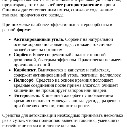
предотвращают их дальнейшее
распространение
в крови.
Они выходят естественным путем, снижают содержание
этанола, продуктов его распада.
При похмелье наиболее эффективные энтеросорбенты в
разной
форме
:
Активированный уголь
. Сорбент на натуральной
основе хорошо поглощает яды, снижает токсичное
воздействие на организм.
Сорбекс
. Более современный аналог с простой
дозировкой, быстрым эффектом. Практически не имеет
противопоказаний.
Карбопект
. Выпускается в капсулах и таблетках,
содержит активированный уголь, пектины, целлюлозу.
Полисорб
. Средство на основе кремния поглощает
вредные соединения после приема алкоголя, очищает
кишечник, не провоцирует запоров или диареи.
Энтеросгель
. Кишечный адсорбент с добавлением
кремния связывает молекулы ацетальдегида, разрешен
при болезнях печени, тошноте и рвоте.
Средства для детоксикации необходимо принимать несколько
раз в сутки, чтобы полностью вывести токсины, уменьшить
воздействие на мозг и другие органы.