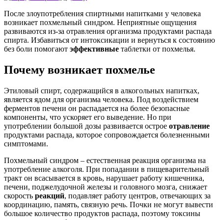
После злоупотребления спиртными напитками у человека
возникает похмельный синдром. Неприятные ощущения
развиваются из-за отравления организма продуктами распада
спирта. Избавиться от интоксикации и вернуться к состоянию
без боли помогают
эффективные
таблетки от похмелья.
Почему возникает похмелье
Этиловый спирт, содержащийся в алкогольных напитках,
является ядом для организма человека. Под воздействием
ферментов печени он распадается на более безопасные
компоненты, что ускоряет его выведение. Но при
употреблении большой дозы развивается острое
отравление
продуктами распада, которое сопровождается болезненными
симптомами.
Похмельный синдром – естественная реакция организма на
употребление алкоголя. При попадании в пищеварительный
тракт он всасывается в кровь, нарушает работу кишечника,
печени, поджелудочной железы и головного мозга, снижает
скорость
реакций
, подавляет работу центров, отвечающих за
координацию, память, связную речь. Почки не могут вывести
большое количество продуктов распада, поэтому токсины