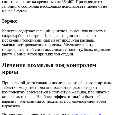
спиртного напитка крепостью от 35−40°. При выводе из
запойного состояния необходимо использовать таблетки не
менее
5 суток
.
Зорекс
Капсулы содержат кальций, унитиол, лимонную кислоту и
гидрокарбонат натрия. Препарат защищает печень от
поражения токсинами, связывает продукты распада,
уменьшает
проявление похмелья. Улучшает работу
пищеварительной системы, снимает тошноту, боль, подавляет
рвоту. Применяется при тяжелой стадии.
Лечение похмелья под контролем
врача
При сильной детоксикации после злоупотребления спиртным
таблетки могут не помогать: тошнота и рвота не дают
компонентам всасываться в слизистую желудка, проникать в
кишечник и кровь. Наиболее
эффективный
и быстрый
вариант – капельница от похмелья под наблюдением врача-
нарколога.
По желанию пациента можно вызвать
нарколога на дом
.