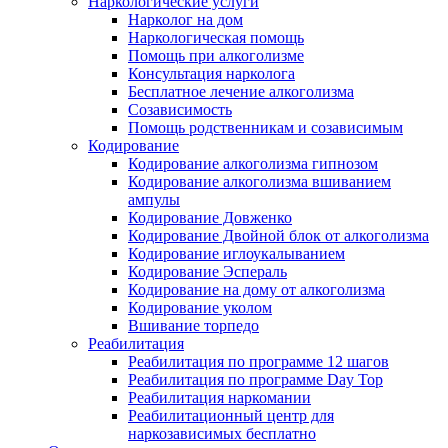
Наркологические услуги
Нарколог на дом
Наркологическая помощь
Помощь при алкоголизме
Консультация нарколога
Бесплатное лечение алкоголизма
Созависимость
Помощь родственникам и созависимым
Кодирование
Кодирование алкоголизма гипнозом
Кодирование алкоголизма вшиванием
ампулы
Кодирование Довженко
Кодирование Двойной блок от алкоголизма
Кодирование иглоукалыванием
Кодирование Эспераль
Кодирование на дому от алкоголизма
Кодирование уколом
Вшивание торпедо
Реабилитация
Реабилитация по программе 12 шагов
Реабилитация по программе Day Top
Реабилитация наркомании
Реабилитационный центр для
наркозависимых бесплатно