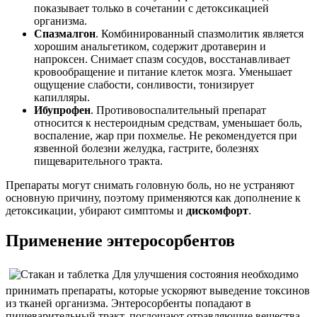
показывает только в сочетании с детоксикацией
организма.
Спазмалгон
. Комбинированный спазмолитик является
хорошим анальгетиком, содержит дротаверин и
напроксен. Снимает спазм сосудов, восстанавливает
кровообращение и питание клеток мозга. Уменьшает
ощущение слабости, сонливости, тонизирует
капилляры.
Ибупрофен
. Противовоспалительный препарат
относится к нестероидным средствам, уменьшает боль,
воспаление, жар при похмелье. Не рекомендуется при
язвенной болезни желудка, гастрите, болезнях
пищеварительного тракта.
Препараты могут снимать головную боль, но не устраняют
основную причину, поэтому применяются как дополнение к
детоксикации, убирают симптомы и
дискомфорт
.
Применение энтеросорбентов
Для улучшения состояния необходимо
принимать препараты, которые ускоряют выведение токсинов
из тканей организма. Энтеросорбенты попадают в
пищеварительный тракт, поглощают отравляющие вещества,