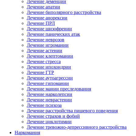
Лечение деменции
Лечение апатии
Лечение биполярного расстройства
Лечение анорексии
Лечение ПРЛ
Лечение шизофрении
Лечение панических атак
Лечение неврозов
Лечение игромании
Лечение астении
Лечение клептомании
Лечение стресса
Лечение ипохондрии
Лечение ГТР
Лечение аутоагрессии
Лечение гипомании
Лечение мании преследования
Лечение нарколепсии
Лечение неврастении
Лечение психоза
Лечение расстройства пищевого поведения
Лечение страхов и фобий
Лечение циклотимии
Лечение тревожно-депрессивного расстройства
Наркомания