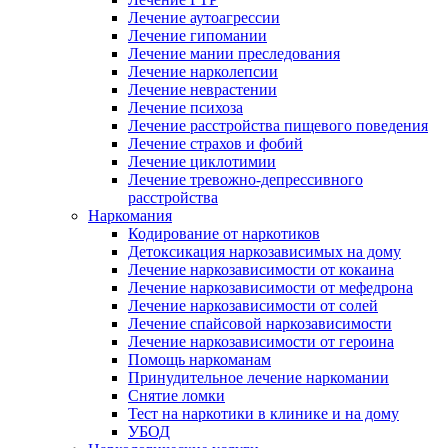
Лечение аутоагрессии
Лечение гипомании
Лечение мании преследования
Лечение нарколепсии
Лечение неврастении
Лечение психоза
Лечение расстройства пищевого поведения
Лечение страхов и фобий
Лечение циклотимии
Лечение тревожно-депрессивного
расстройства
Наркомания
Кодирование от наркотиков
Детоксикация наркозависимых на дому
Лечение наркозависимости от кокаина
Лечение наркозависимости от мефедрона
Лечение наркозависимости от солей
Лечение спайсовой наркозависимости
Лечение наркозависимости от героина
Помощь наркоманам
Принудительное лечение наркомании
Снятие ломки
Тест на наркотики в клинике и на дому
УБОД