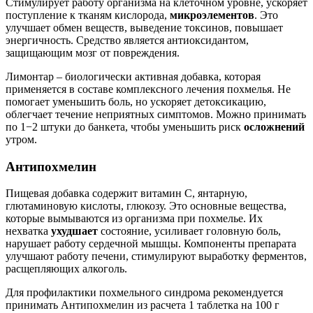
Стимулирует работу организма на клеточном уровне, ускоряет
поступление к тканям кислорода,
микроэлементов
. Это
улучшает обмен веществ, выведение токсинов, повышает
энергичность. Средство является антиоксидантом,
защищающим мозг от повреждения.
Лимонтар – биологически активная добавка, которая
применяется в составе комплексного лечения похмелья. Не
помогает уменьшить боль, но ускоряет детоксикацию,
облегчает течение неприятных симптомов. Можно принимать
по 1−2 штуки до банкета, чтобы уменьшить риск
осложнений
утром.
Антипохмелин
Пищевая добавка содержит витамин С, янтарную,
глютаминовую кислоты, глюкозу. Это основные вещества,
которые вымываются из организма при похмелье. Их
нехватка
ухудшает
состояние, усиливает головную боль,
нарушает работу сердечной мышцы. Компоненты препарата
улучшают работу печени, стимулируют выработку ферментов,
расщепляющих алкоголь.
Для профилактики похмельного синдрома рекомендуется
принимать Антипохмелин из расчета 1 таблетка на 100 г