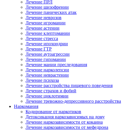
Лечение ПРЛ
Лечение шизофрении
Лечение панических атак
Лечение неврозов
Лечение игромании
Лечение астении
Лечение клептомании
Лечение стресса
Лечение ипохондрии
Лечение ГТР
Лечение аутоагрессии
Лечение гипомании
Лечение мании преследования
Лечение нарколепсии
Лечение неврастении
Лечение психоза
Лечение расстройства пищевого поведения
Лечение страхов и фобий
Лечение циклотимии
Лечение тревожно-депрессивного расстройства
Наркомания
Кодирование от наркотиков
Детоксикация наркозависимых на дому
Лечение наркозависимости от кокаина
Лечение наркозависимости от мефедрона