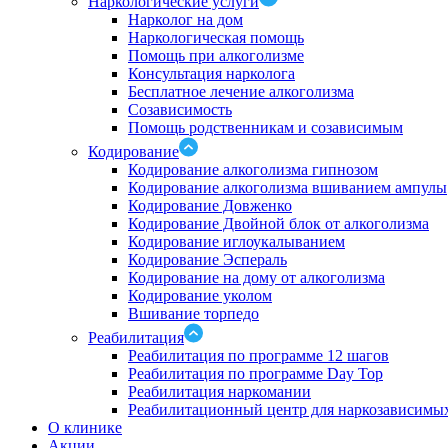
Наркологические услуги
Нарколог на дом
Наркологическая помощь
Помощь при алкоголизме
Консультация нарколога
Бесплатное лечение алкоголизма
Созависимость
Помощь родственникам и созависимым
Кодирование
Кодирование алкоголизма гипнозом
Кодирование алкоголизма вшиванием ампулы
Кодирование Довженко
Кодирование Двойной блок от алкоголизма
Кодирование иглоукалыванием
Кодирование Эспераль
Кодирование на дому от алкоголизма
Кодирование уколом
Вшивание торпедо
Реабилитация
Реабилитация по программе 12 шагов
Реабилитация по программе Day Top
Реабилитация наркомании
Реабилитационный центр для наркозависимых
О клинике
Акции