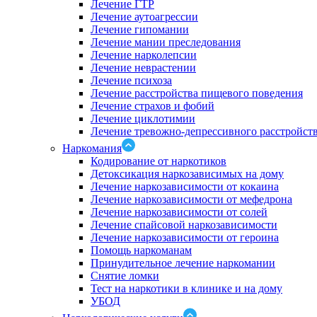
Лечение ГТР
Лечение аутоагрессии
Лечение гипомании
Лечение мании преследования
Лечение нарколепсии
Лечение неврастении
Лечение психоза
Лечение расстройства пищевого поведения
Лечение страхов и фобий
Лечение циклотимии
Лечение тревожно-депрессивного расстройст
Наркомания
Кодирование от наркотиков
Детоксикация наркозависимых на дому
Лечение наркозависимости от кокаина
Лечение наркозависимости от мефедрона
Лечение наркозависимости от солей
Лечение спайсовой наркозависимости
Лечение наркозависимости от героина
Помощь наркоманам
Принудительное лечение наркомании
Снятие ломки
Тест на наркотики в клинике и на дому
УБОД