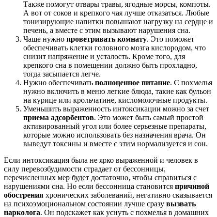
Также помогут отвары травы, ягодные морсы, компоты.
А вот от соков и крепкого чая лучше отказаться. Любые
тонизирующие напитки повышают нагрузку на сердце и
печень, а вместе с этим вызывают нарушения сна.
Чаще нужно
проветривать комнату
. Это поможет
обеспечивать клетки головного мозга кислородом, что
снизит напряжение и усталость. Кроме того, для
крепкого сна в помещении должно быть прохладно,
тогда засыпается легче.
Нужно обеспечивать
полноценное питание
. С похмелья
нужно включить в меню легкие блюда, такие как бульон
на курице или крольчатине, кисломолочные продукты.
Уменьшить выраженность интоксикации можно за счет
приема адсорбентов
. Это может быть самый простой
активированный угол или более серьезные препараты,
которые можно использовать без назначения врача. Он
выведут токсины и вместе с этим нормализуется и сон.
Если интоксикация была не ярко выраженной и человек в
силу перевозбудимости страдает от бессонницы,
перечисленных мер будет достаточно, чтобы справиться с
нарушениями сна. Но если бессонница становится
причиной
обострения
хронических заболеваний, негативно сказывается
на психоэмоциональном состоянии лучше сразу
вызвать
нарколога
. Он подскажет как уснуть с похмелья в домашних