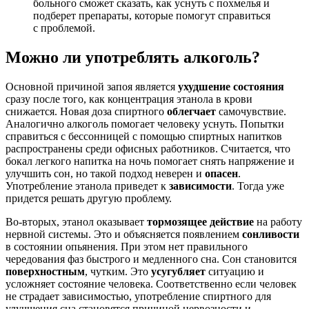
больного сможет сказать, как уснуть с похмелья и
подберет препараты, которые помогут справиться
с проблемой.
Можно ли употреблять алкоголь?
Основной причиной запоя является
ухудшение состояния
сразу после того, как концентрация этанола в крови
снижается. Новая доза спиртного
облегчает
самочувствие.
Аналогично алкоголь помогает человеку уснуть. Попытки
справиться с бессонницей с помощью спиртных напитков
распространены среди офисных работников. Считается, что
бокал легкого напитка на ночь помогает снять напряжение и
улучшить сон, но такой подход неверен и
опасен
.
Употребление этанола приведет к
зависимости
. Тогда уже
придется решать другую проблему.
Во-вторых, этанол оказывает
тормозящее действие
на работу
нервной системы. Это и объясняется появлением
сонливости
в состоянии опьянения. При этом нет правильного
чередования фаз быстрого и медленного сна. Сон становится
поверхностным
, чутким. Это
усугубляет
ситуацию и
усложняет состояние человека. Соответственно если человек
не страдает зависимостью, употребление спиртного для
улучшения сна становятся причиной нервозности и