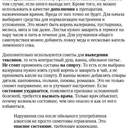
том случае, если иного выхода нет. Кроме того, их можно
использовать в качестве
дополнения
к препаратам,
назначенным врачом. Вреда от них точно не будет. Для начала
выбирают средства для нормализации настроения и
успокоения. Это может быть корень валерианы, пустырника,
мелиса, мята и так далее. Листья нужно заварить в термосе на
пару часов и пить в течение для. Для улучшения общего
самочувствия можно добавить ложку меда и несколько капель
лимонного сока.
Дополнительно используются советы для
выведения
токсинов
, то есть контрастный душ, ванна, обильное питье.
Не стоит
применять составы
на спирту
. То есть если выбрана
валериана нужно взять сухой корень и заварить в чай, а не
принимать капли на спирту. В ванны можно добавлять отвары
дягиля, шиповника, полыни, пижмы, ромашки. Это не только
снимет напряжение, но и улучшает настроение. Если
состояние ухудшается
, появляются признаки осложнений
болезней, требуется
вызвать врача
. Только врач объяснит,
почему возникло состояние, чем оно опасно и как от него
избавиться.
Нарушения сна после обильного употребления
алкоголя не просто симптомы отравления. Это
опасное состояние
, требующее коррекции.