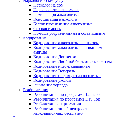
Наркологические услуги
Нарколог на дом
Наркологическая помощь
Помощь при алкоголизме
Консультация нарколога
Бесплатное лечение алкоголизма
Созависимость
Помощь родственникам и созависимым
Кодирование
Кодирование алкоголизма гипнозом
Кодирование алкоголизма вшиванием
ампулы
Кодирование Довженко
Кодирование Двойной блок от алкоголизма
Кодирование иглоукалыванием
Кодирование Эспераль
Кодирование на дому от алкоголизма
Кодирование уколом
Вшивание торпедо
Реабилитация
Реабилитация по программе 12 шагов
Реабилитация по программе Day Top
Реабилитация наркомании
Реабилитационный центр для
наркозависимых бесплатно