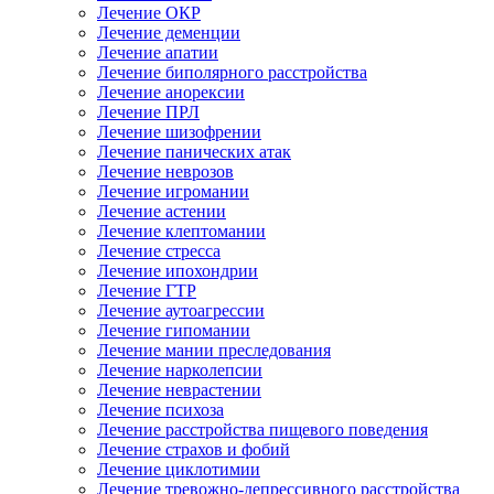
Лечение ОКР
Лечение деменции
Лечение апатии
Лечение биполярного расстройства
Лечение анорексии
Лечение ПРЛ
Лечение шизофрении
Лечение панических атак
Лечение неврозов
Лечение игромании
Лечение астении
Лечение клептомании
Лечение стресса
Лечение ипохондрии
Лечение ГТР
Лечение аутоагрессии
Лечение гипомании
Лечение мании преследования
Лечение нарколепсии
Лечение неврастении
Лечение психоза
Лечение расстройства пищевого поведения
Лечение страхов и фобий
Лечение циклотимии
Лечение тревожно-депрессивного расстройства