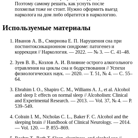
Поэтому самому решать, как уснуть после
похмелья тоже не стоит. Нужно оформить выезд
нарколога на дом либо обратится в наркологию.
Используемые материалы
Иванов А. В., Смирнова Е. П. Нарушения сна при
постинтоксикационном синдроме: патогенез и
коррекция // Наркология. — 2022. — № 3. — С. 41–48.
Зуев В. В., Козлов А. И. Влияние острого алкогольного
отравления на циклы сна и бодрствования // Успехи
физиологических наук. — 2020. — Т. 51, № 4. — С. 55–
64.
Ebrahim I. O., Shapiro C. M., Williams A. J., et al. Alcohol
and sleep I: effects on normal sleep // Alcoholism: Clinical
and Experimental Research. — 2013. — Vol. 37, № 4. — P.
539–549.
Colrain I. M., Nicholas C. L., Baker F. C. Alcohol and the
sleeping brain // Handbook of Clinical Neurology. — 2014.
— Vol. 120. — P. 855–869.