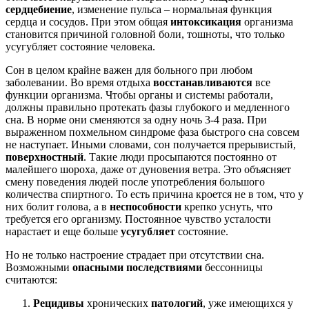
сердцебиение
, изменение пульса – нормальная функция
сердца и сосудов. При этом общая
интоксикация
организма
становится причиной головной боли, тошноты, что только
усугубляет состояние человека.
Сон в целом крайне важен для больного при любом
заболевании. Во время отдыха
восстанавливаются
все
функции организма. Чтобы органы и системы работали,
должны правильно протекать фазы глубокого и медленного
сна. В норме они сменяются за одну ночь 3-4 раза. При
выраженном похмельном синдроме фаза быстрого сна совсем
не наступает. Иными словами, сон получается прерывистый,
поверхностный
. Такие люди просыпаются постоянно от
малейшего шороха, даже от дуновения ветра. Это объясняет
смену поведения людей после употребления большого
количества спиртного. То есть причина кроется не в том, что у
них болит голова, а в
неспособности
крепко уснуть, что
требуется его организму. Постоянное чувство усталости
нарастает и еще больше
усугубляет
состояние.
Но не только настроение страдает при отсутствии сна.
Возможными
опасными последствиями
бессонницы
считаются:
Рецидивы
хронических
патологий
, уже имеющихся у