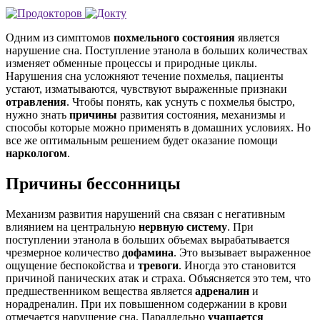
Одним из симптомов
похмельного состояния
является
нарушение сна. Поступление этанола в больших количествах
изменяет обменные процессы и природные циклы.
Нарушения сна усложняют течение похмелья, пациенты
устают, изматываются, чувствуют выраженные признаки
отравления
. Чтобы понять, как уснуть с похмелья быстро,
нужно знать
причины
развития состояния, механизмы и
способы которые можно применять в домашних условиях. Но
все же оптимальным решением будет оказание помощи
наркологом
.
Причины бессонницы
Механизм развития нарушений сна связан с негативным
влиянием на центральную
нервную систему
. При
поступлении этанола в больших объемах вырабатывается
чрезмерное количество
дофамина
. Это вызывает выраженное
ощущение беспокойства и
тревоги
. Иногда это становится
причиной панических атак и страха. Объясняется это тем, что
предшественником вещества является
адреналин
и
норадреналин. При их повышенном содержании в крови
отмечается нарушение сна. Параллельно
учащается