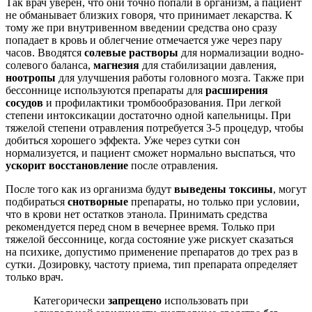
Так врач уверен, что они точно попали в организм, а пациент
не обманывает близких говоря, что принимает лекарства. К
тому же при внутривенном введении средства оно сразу
попадает в кровь и облегчение отмечается уже через пару
часов. Вводятся
солевые растворы
для нормализации водно-
солевого баланса,
магнезия
для стабилизации давления,
ноотропы
для улучшения работы головного мозга. Также при
бессоннице используются препараты для
расширения
сосудов
и профилактики тромбообразования. При легкой
степени интоксикации достаточно одной капельницы. При
тяжелой степени отравления потребуется 3-5 процедур, чтобы
добиться хорошего эффекта. Уже через сутки сон
нормализуется, и пациент сможет нормально выспаться, что
ускорит восстановление
после отравления.
После того как из организма будут
выведены токсины
, могут
подбираться
снотворные
препараты, но только при условии,
что в крови нет остатков этанола. Принимать средства
рекомендуется перед сном в вечернее время. Только при
тяжелой бессоннице, когда состояние уже рискует сказаться
на психике, допустимо применение препаратов до трех раз в
сутки. Дозировку, частоту приема, тип препарата определяет
только врач.
Категорически
запрещено
использовать при