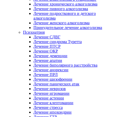
Лечение хронического алкоголизма
Лечение пивного алкоголизма
Лечение подросткового и детского
алкоголизма
Лечение женского алкоголизма
Принудительное лечение алкоголизма
Психиатрия
Лечение СДВГ
Лечение синдрома Туретта
Лечение ПТСР
Лечение ОКР
Лечение деменции
Лечение апатии
Лечение биполярного расстройства
Лечение анорексии
Лечение ПРЛ
Лечение шизофрении
Лечение панических атак
Лечение неврозов
Лечение игромании
Лечение астении
Лечение клептомании
Лечение стресса
Лечение ипохондрии
Лечение ГТР