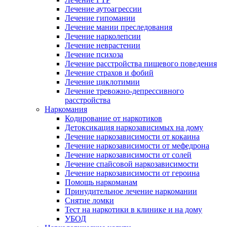
Лечение аутоагрессии
Лечение гипомании
Лечение мании преследования
Лечение нарколепсии
Лечение неврастении
Лечение психоза
Лечение расстройства пищевого поведения
Лечение страхов и фобий
Лечение циклотимии
Лечение тревожно-депрессивного
расстройства
Наркомания
Кодирование от наркотиков
Детоксикация наркозависимых на дому
Лечение наркозависимости от кокаина
Лечение наркозависимости от мефедрона
Лечение наркозависимости от солей
Лечение спайсовой наркозависимости
Лечение наркозависимости от героина
Помощь наркоманам
Принудительное лечение наркомании
Снятие ломки
Тест на наркотики в клинике и на дому
УБОД