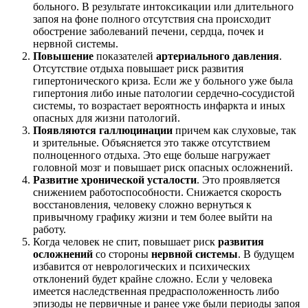
больного. В результате интоксикации или длительного
запоя на фоне полного отсутствия сна происходит
обострение заболеваний печени, сердца, почек и
нервной системы.
Повышение
показателей
артериального давления
.
Отсутствие отдыха повышает риск развития
гипертонического криза. Если же у больного уже была
гипертония либо иные патологии сердечно-сосудистой
системы, то возрастает вероятность инфаркта и иных
опасных для жизни патологий.
Появляются галлюцинации
причем как слуховые, так
и зрительные. Объясняется это также отсутствием
полноценного отдыха. Это еще больше нагружает
головной мозг и повышает риск опасных осложнений.
Развитие хронической усталости
. Это проявляется
снижением работоспособности. Снижается скорость
восстановления, человеку сложно вернуться к
привычному графику жизни и тем более выйти на
работу.
Когда человек не спит, повышает риск
развития
осложнений
со стороны
нервной системы
. В будущем
избавится от неврологических и психических
отклонений будет крайне сложно. Если у человека
имеется наследственная предрасположенность либо
эпизоды не первичные и ранее уже были периоды запоя