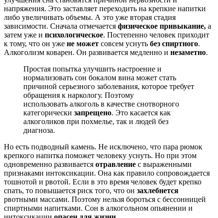
напряжения. Это заставляет переходить на крепкие напитки
либо увеличивать объемы. А это уже вторая стадия
зависимости. Сначала отмечается
физическое привыкание,
а
затем уже и
психологическое
. Постепенно человек приходит
к тому, что он уже
не может
совсем уснуть
без спиртного
.
Алкоголизм коварен. Он развивается медленно и
незаметно
.
Простая попытка улучшить настроение и
нормализовать сон бокалом вина может стать
причиной серьезного заболевания, которое требует
обращения к наркологу. Поэтому
использовать алкоголь в качестве снотворного
категорически
запрещено
. Это касается как
алкоголиков при похмелье, так и людей без
диагноза.
Но есть подводный камень. Не исключено, что пара рюмок
крепкого напитка поможет человеку уснуть. Но при этом
одновременно развивается
отравление
с выраженными
признаками интоксикации. Она как правило сопровождается
тошнотой и рвотой. Если в это время человек будет крепко
спать, то повышается риск того, что он
захлебнется
рвотными массами. Поэтому нельзя бороться с бессонницей
спиртными напитками. Сон в алкогольном опьянении и
интоксикации
опасен для жизни
.