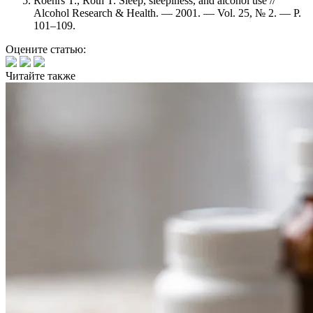
Roehrs T., Roth T. Sleep, sleepiness, and alcohol use //
Alcohol Research & Health. — 2001. — Vol. 25, № 2. — P.
101–109.
Оцените статью:
Читайте
также