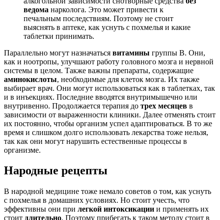
алкогольной зависимости снотворные средства
без
ведома
нарколога. Это может привести к
печальным последствиям. Поэтому не стоит
выяснять в аптеке, как уснуть с похмелья и какие
таблетки принимать.
Параллельно могут назначаться
витамины
группы В. Они,
как и ноотропы, улучшают работу головного мозга и нервной
системы в целом. Также важны препараты, содержащие
аминокислоты
, необходимые для клеток мозга. Их также
выбирает врач. Они могут использоваться как в таблетках, так
и в инъекциях. Последние вводятся внутримышечно или
внутривенно. Продолжается терапия до
трех месяцев
в
зависимости от выраженности клиники. Далее отменять стоит
их постоянно, чтобы организм успел адаптироваться. В то же
время и слишком долго использовать лекарства тоже нельзя,
так как они могут нарушить естественные процессы в
организме.
Народные рецепты
В народной медицине тоже немало советов о том, как уснуть
с похмелья в домашних условиях. Но стоит учесть, что
эффективны они при
легкой интоксикации
и применять их
стоит
длительно
. Поэтому прибегать к таком методу стоит в