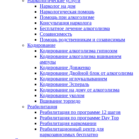
Наркологические услуги
Нарколог на дом
Наркологическая помощь
Помощь при алкоголизме
Консультация нарколога
Бесплатное лечение алкоголизма
Созависимость
Помощь родственникам и созависимым
Кодирование
Кодирование алкоголизма гипнозом
Кодирование алкоголизма вшиванием
ампулы
Кодирование Довженко
Кодирование Двойной блок от алкоголизма
Кодирование иглоукалыванием
Кодирование Эспераль
Кодирование на дому от алкоголизма
Кодирование уколом
Вшивание торпедо
Реабилитация
Реабилитация по программе 12 шагов
Реабилитация по программе Day Top
Реабилитация наркомании
Реабилитационный центр для
наркозависимых бесплатно