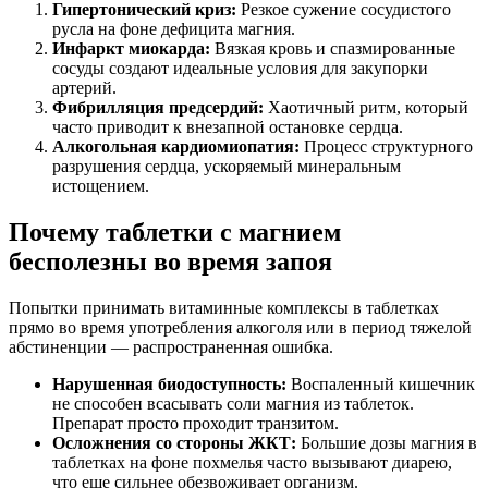
Гипертонический криз:
Резкое сужение сосудистого
русла на фоне дефицита магния.
Инфаркт миокарда:
Вязкая кровь и спазмированные
сосуды создают идеальные условия для закупорки
артерий.
Фибрилляция предсердий:
Хаотичный ритм, который
часто приводит к внезапной остановке сердца.
Алкогольная кардиомиопатия:
Процесс структурного
разрушения сердца, ускоряемый минеральным
истощением.
Почему таблетки с магнием
бесполезны во время запоя
Попытки принимать витаминные комплексы в таблетках
прямо во время употребления алкоголя или в период тяжелой
абстиненции — распространенная ошибка.
Нарушенная биодоступность:
Воспаленный кишечник
не способен всасывать соли магния из таблеток.
Препарат просто проходит транзитом.
Осложнения со стороны ЖКТ:
Большие дозы магния в
таблетках на фоне похмелья часто вызывают диарею,
что еще сильнее обезвоживает организм.