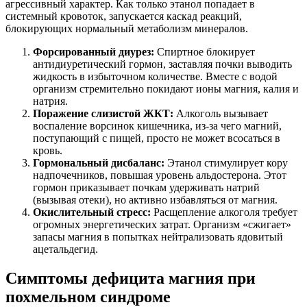
агрессивный характер. Как только этанол попадает в
системный кровоток, запускается каскад реакций,
блокирующих нормальный метаболизм минералов.
Форсированный диурез:
Спиртное блокирует
антидиуретический гормон, заставляя почки выводить
жидкость в избыточном количестве. Вместе с водой
организм стремительно покидают ионы магния, калия и
натрия.
Поражение слизистой ЖКТ:
Алкоголь вызывает
воспаление ворсинок кишечника, из-за чего магний,
поступающий с пищей, просто не может всосаться в
кровь.
Гормональный дисбаланс:
Этанол стимулирует кору
надпочечников, повышая уровень альдостерона. Этот
гормон приказывает почкам удерживать натрий
(вызывая отеки), но активно избавляться от магния.
Окислительный стресс:
Расщепление алкоголя требует
огромных энергетических затрат. Организм «сжигает»
запасы магния в попытках нейтрализовать ядовитый
ацетальдегид.
Симптомы дефицита магния при
похмельном синдроме