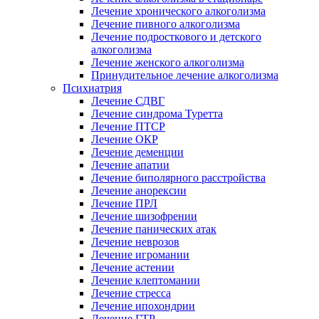
Лечение хронического алкоголизма
Лечение пивного алкоголизма
Лечение подросткового и детского
алкоголизма
Лечение женского алкоголизма
Принудительное лечение алкоголизма
Психиатрия
Лечение СДВГ
Лечение синдрома Туретта
Лечение ПТСР
Лечение ОКР
Лечение деменции
Лечение апатии
Лечение биполярного расстройства
Лечение анорексии
Лечение ПРЛ
Лечение шизофрении
Лечение панических атак
Лечение неврозов
Лечение игромании
Лечение астении
Лечение клептомании
Лечение стресса
Лечение ипохондрии
Лечение ГТР