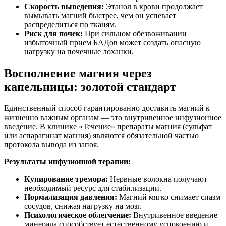
Скорость выведения:
Этанол в крови продолжает
вымывать магний быстрее, чем он успевает
распределиться по тканям.
Риск для почек:
При сильном обезвоживании
избыточный прием БАДов может создать опасную
нагрузку на почечные лоханки.
Восполнение магния через
капельницы: золотой стандарт
Единственный способ гарантированно доставить магний к
жизненно важным органам — это внутривенное инфузионное
введение. В клинике «Течение» препараты магния (сульфат
или аспарагинат магния) являются обязательной частью
протокола вывода из запоя.
Результаты инфузионной терапии:
Купирование тремора:
Нервные волокна получают
необходимый ресурс для стабилизации.
Нормализация давления:
Магний мягко снимает спазм
сосудов, снижая нагрузку на мозг.
Психологическое облегчение:
Внутривенное введение
минерала способствует естественному успокоению и