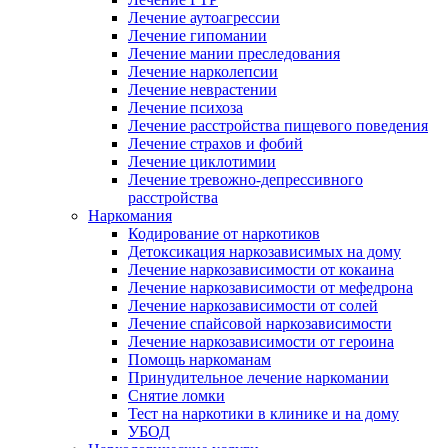
Лечение аутоагрессии
Лечение гипомании
Лечение мании преследования
Лечение нарколепсии
Лечение неврастении
Лечение психоза
Лечение расстройства пищевого поведения
Лечение страхов и фобий
Лечение циклотимии
Лечение тревожно-депрессивного
расстройства
Наркомания
Кодирование от наркотиков
Детоксикация наркозависимых на дому
Лечение наркозависимости от кокаина
Лечение наркозависимости от мефедрона
Лечение наркозависимости от солей
Лечение спайсовой наркозависимости
Лечение наркозависимости от героина
Помощь наркоманам
Принудительное лечение наркомании
Снятие ломки
Тест на наркотики в клинике и на дому
УБОД