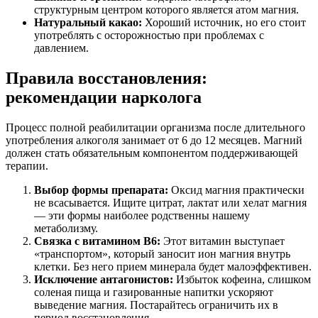
структурным центром которого является атом магния.
Натуральный какао:
Хороший источник, но его стоит
употреблять с осторожностью при проблемах с
давлением.
Правила восстановления:
рекомендации нарколога
Процесс полной реабилитации организма после длительного
употребления алкоголя занимает от 6 до 12 месяцев. Магний
должен стать обязательным компонентом поддерживающей
терапии.
Выбор формы препарата:
Оксид магния практически
не всасывается. Ищите цитрат, лактат или хелат магния
— эти формы наиболее родственны нашему
метаболизму.
Связка с витамином B6:
Этот витамин выступает
«транспортом», который заносит ион магния внутрь
клетки. Без него прием минерала будет малоэффективен.
Исключение антагонистов:
Избыток кофеина, слишком
соленая пища и газированные напитки ускоряют
выведение магния. Постарайтесь ограничить их в
период восстановления.