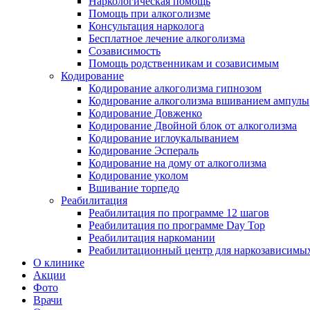
Наркологическая помощь
Помощь при алкоголизме
Консультация нарколога
Бесплатное лечение алкоголизма
Созависимость
Помощь родственникам и созависимым
Кодирование
Кодирование алкоголизма гипнозом
Кодирование алкоголизма вшиванием ампулы
Кодирование Довженко
Кодирование Двойной блок от алкоголизма
Кодирование иглоукалыванием
Кодирование Эспераль
Кодирование на дому от алкоголизма
Кодирование уколом
Вшивание торпедо
Реабилитация
Реабилитация по программе 12 шагов
Реабилитация по программе Day Top
Реабилитация наркомании
Реабилитационный центр для наркозависимых
О клинике
Акции
Фото
Врачи