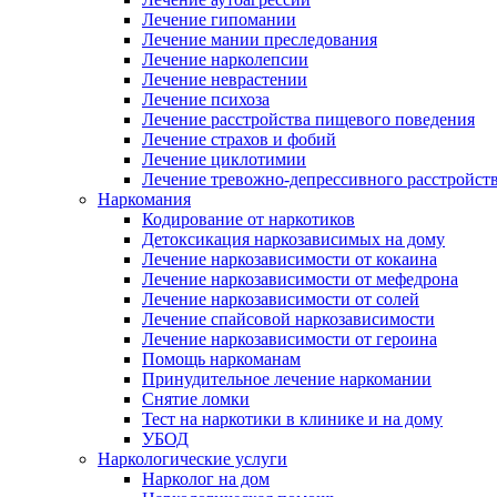
Лечение гипомании
Лечение мании преследования
Лечение нарколепсии
Лечение неврастении
Лечение психоза
Лечение расстройства пищевого поведения
Лечение страхов и фобий
Лечение циклотимии
Лечение тревожно-депрессивного расстройст
Наркомания
Кодирование от наркотиков
Детоксикация наркозависимых на дому
Лечение наркозависимости от кокаина
Лечение наркозависимости от мефедрона
Лечение наркозависимости от солей
Лечение спайсовой наркозависимости
Лечение наркозависимости от героина
Помощь наркоманам
Принудительное лечение наркомании
Снятие ломки
Тест на наркотики в клинике и на дому
УБОД
Наркологические услуги
Нарколог на дом