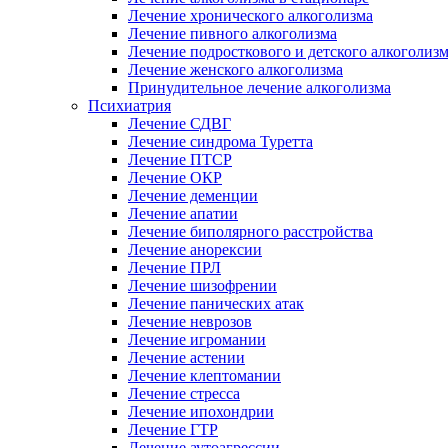
Лечение хронического алкоголизма
Лечение пивного алкоголизма
Лечение подросткового и детского алкоголиз
Лечение женского алкоголизма
Принудительное лечение алкоголизма
Психиатрия
Лечение СДВГ
Лечение синдрома Туретта
Лечение ПТСР
Лечение ОКР
Лечение деменции
Лечение апатии
Лечение биполярного расстройства
Лечение анорексии
Лечение ПРЛ
Лечение шизофрении
Лечение панических атак
Лечение неврозов
Лечение игромании
Лечение астении
Лечение клептомании
Лечение стресса
Лечение ипохондрии
Лечение ГТР
Лечение аутоагрессии