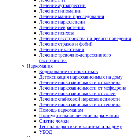
Лечение аутоагрессии
Лечение гипомании
Лечение мании преследования
Лечение нарколепсии
Лечение неврастении
Лечение психоза
Лечение расстройства пищевого поведения
Лечение страхов и фобий
Лечение циклотимии
Лечение тревожно-депрессивного
расстройства
Наркомания
Кодирование от наркотиков
Детоксикация наркозависимых на дому
Лечение наркозависимости от кокаина
Лечение наркозависимости от мефедрона
Лечение наркозависимости от солей
Лечение спайсовой наркозависимости
Лечение наркозависимости от героина
Помощь наркоманам
Принудительное лечение наркомании
Снятие ломки
Тест на наркотики в клинике и на дому
УБОД