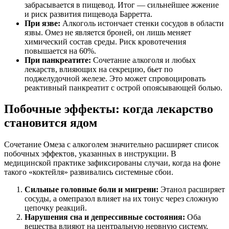
забрасывается в пищевод. Итог — сильнейшее жжение
и риск развития пищевода Барретта.
При язве:
Алкоголь истончает стенки сосудов в области
язвы. Омез не является броней, он лишь меняет
химический состав среды. Риск кровотечения
повышается на 60%.
При панкреатите:
Сочетание алкоголя и любых
лекарств, влияющих на секрецию, бьет по
поджелудочной железе. Это может спровоцировать
реактивный панкреатит с острой опоясывающей болью.
Побочные эффекты: когда лекарство
становится ядом
Сочетание Омеза с алкоголем значительно расширяет список
побочных эффектов, указанных в инструкции. В
медицинской практике зафиксированы случаи, когда на фоне
такого «коктейля» развивались системные сбои.
Сильные головные боли и мигрени:
Этанол расширяет
сосуды, а омепразол влияет на их тонус через сложную
цепочку реакций.
Нарушения сна и депрессивные состояния:
Оба
вещества влияют на центральную нервную систему,