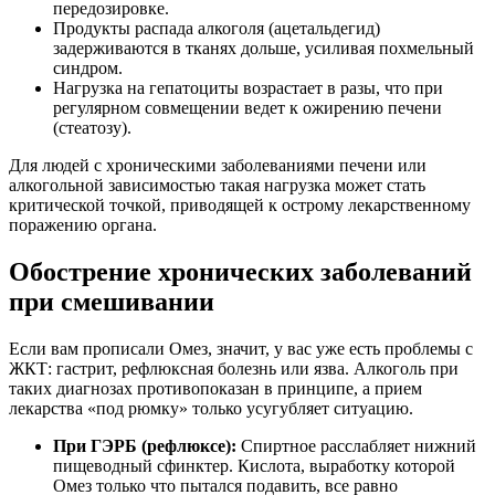
передозировке.
Продукты распада алкоголя (ацетальдегид)
задерживаются в тканях дольше, усиливая похмельный
синдром.
Нагрузка на гепатоциты возрастает в разы, что при
регулярном совмещении ведет к ожирению печени
(стеатозу).
Для людей с хроническими заболеваниями печени или
алкогольной зависимостью такая нагрузка может стать
критической точкой, приводящей к острому лекарственному
поражению органа.
Обострение хронических заболеваний
при смешивании
Если вам прописали Омез, значит, у вас уже есть проблемы с
ЖКТ: гастрит, рефлюксная болезнь или язва. Алкоголь при
таких диагнозах противопоказан в принципе, а прием
лекарства «под рюмку» только усугубляет ситуацию.
При ГЭРБ (рефлюксе):
Спиртное расслабляет нижний
пищеводный сфинктер. Кислота, выработку которой
Омез только что пытался подавить, все равно