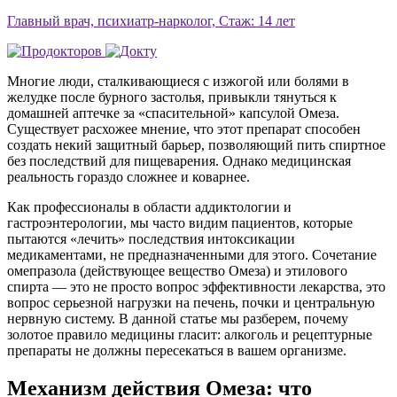
Главный врач, психиатр-нарколог, Стаж: 14 лет
Многие люди, сталкивающиеся с изжогой или болями в
желудке после бурного застолья, привыкли тянуться к
домашней аптечке за «спасительной» капсулой Омеза.
Существует расхожее мнение, что этот препарат способен
создать некий защитный барьер, позволяющий пить спиртное
без последствий для пищеварения. Однако медицинская
реальность гораздо сложнее и коварнее.
Как профессионалы в области аддиктологии и
гастроэнтерологии, мы часто видим пациентов, которые
пытаются «лечить» последствия интоксикации
медикаментами, не предназначенными для этого. Сочетание
омепразола (действующее вещество Омеза) и этилового
спирта — это не просто вопрос эффективности лекарства, это
вопрос серьезной нагрузки на печень, почки и центральную
нервную систему. В данной статье мы разберем, почему
золотое правило медицины гласит: алкоголь и рецептурные
препараты не должны пересекаться в вашем организме.
Механизм действия Омеза: что