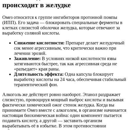
происходит в желудке
Омез относится к группе ингибиторов протонной помпы
(ИПП). Его задача — блокировать специальные ферменты в
клетках слизистой оболочки желудка, которые отвечают за
выработку соляной кислоты.
Снижение кислотности:
Препарат делает желудочный
сок менее агрессивным, что критически важно при
лечении эрозий.
Заживление:
В условиях низкой кислотности язвы
затягиваются быстрее, так как агрессивная среда не
«разъедает» края раны.
Длительность эффекта:
Одна капсула блокирует
выработку кислоты на 24 часа, обеспечивая стабильный
терапевтический фон.
Алкоголь же действует ровно наоборот. Этанол раздражает
слизистую, провоцируя мощный выброс кислоты и вызывая
фактически химический ожог стенок желудка. Когда вы
принимаете Омез вместе с алкоголем, в организме начинается
настоящая биохимическая война: один компонент пытается
подавить кислоту, а другой — заставить организм
вырабатывать её в избытке. В этом противостоянии