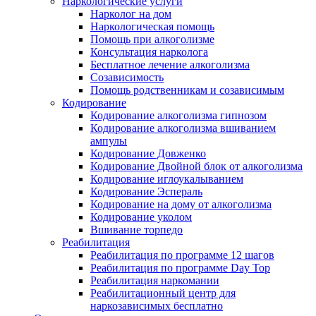
Наркологические услуги
Нарколог на дом
Наркологическая помощь
Помощь при алкоголизме
Консультация нарколога
Бесплатное лечение алкоголизма
Созависимость
Помощь родственникам и созависимым
Кодирование
Кодирование алкоголизма гипнозом
Кодирование алкоголизма вшиванием
ампулы
Кодирование Довженко
Кодирование Двойной блок от алкоголизма
Кодирование иглоукалыванием
Кодирование Эспераль
Кодирование на дому от алкоголизма
Кодирование уколом
Вшивание торпедо
Реабилитация
Реабилитация по программе 12 шагов
Реабилитация по программе Day Top
Реабилитация наркомании
Реабилитационный центр для
наркозависимых бесплатно