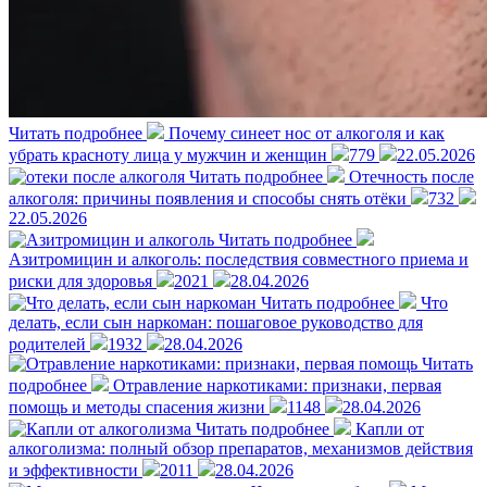
Читать подробнее
Почему синеет нос от алкоголя и как
убрать красноту лица у мужчин и женщин
779
22.05.2026
Читать подробнее
Отечность после
алкоголя: причины появления и способы снять отёки
732
22.05.2026
Читать подробнее
Азитромицин и алкоголь: последствия совместного приема и
риски для здоровья
2021
28.04.2026
Читать подробнее
Что
делать, если сын наркоман: пошаговое руководство для
родителей
1932
28.04.2026
Читать
подробнее
Отравление наркотиками: признаки, первая
помощь и методы спасения жизни
1148
28.04.2026
Читать подробнее
Капли от
алкоголизма: полный обзор препаратов, механизмов действия
и эффективности
2011
28.04.2026