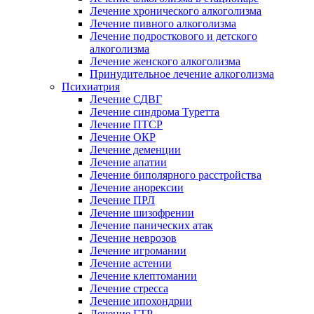
Лечение хронического алкоголизма
Лечение пивного алкоголизма
Лечение подросткового и детского
алкоголизма
Лечение женского алкоголизма
Принудительное лечение алкоголизма
Психиатрия
Лечение СДВГ
Лечение синдрома Туретта
Лечение ПТСР
Лечение ОКР
Лечение деменции
Лечение апатии
Лечение биполярного расстройства
Лечение анорексии
Лечение ПРЛ
Лечение шизофрении
Лечение панических атак
Лечение неврозов
Лечение игромании
Лечение астении
Лечение клептомании
Лечение стресса
Лечение ипохондрии
Лечение ГТР