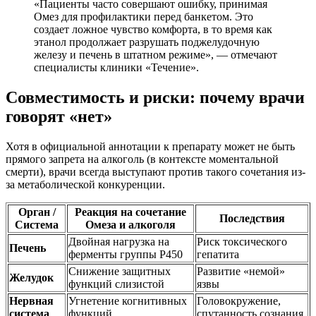
«Пациенты часто совершают ошибку, принимая
Омез для профилактики перед банкетом. Это
создает ложное чувство комфорта, в то время как
этанол продолжает разрушать поджелудочную
железу и печень в штатном режиме», — отмечают
специалисты клиники «Течение».
Совместимость и риски: почему врачи
говорят «нет»
Хотя в официальной аннотации к препарату может не быть
прямого запрета на алкоголь (в контексте моментальной
смерти), врачи всегда выступают против такого сочетания из-
за метаболической конкуренции.
Орган /
Реакция на сочетание
Последствия
Система
Омеза и алкоголя
Двойная нагрузка на
Риск токсического
Печень
ферменты группы P450
гепатита
Снижение защитных
Развитие «немой»
Желудок
функций слизистой
язвы
Нервная
Угнетение когнитивных
Головокружение,
система
функций
спутанность сознания