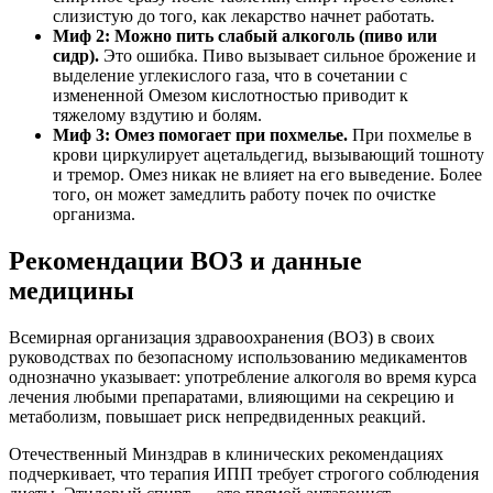
слизистую до того, как лекарство начнет работать.
Миф 2: Можно пить слабый алкоголь (пиво или
сидр).
Это ошибка. Пиво вызывает сильное брожение и
выделение углекислого газа, что в сочетании с
измененной Омезом кислотностью приводит к
тяжелому вздутию и болям.
Миф 3: Омез помогает при похмелье.
При похмелье в
крови циркулирует ацетальдегид, вызывающий тошноту
и тремор. Омез никак не влияет на его выведение. Более
того, он может замедлить работу почек по очистке
организма.
Рекомендации ВОЗ и данные
медицины
Всемирная организация здравоохранения (ВОЗ) в своих
руководствах по безопасному использованию медикаментов
однозначно указывает: употребление алкоголя во время курса
лечения любыми препаратами, влияющими на секрецию и
метаболизм, повышает риск непредвиденных реакций.
Отечественный Минздрав в клинических рекомендациях
подчеркивает, что терапия ИПП требует строгого соблюдения