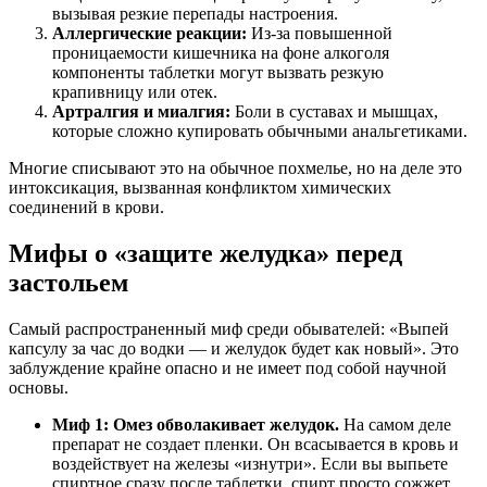
вызывая резкие перепады настроения.
Аллергические реакции:
Из-за повышенной
проницаемости кишечника на фоне алкоголя
компоненты таблетки могут вызвать резкую
крапивницу или отек.
Артралгия и миалгия:
Боли в суставах и мышцах,
которые сложно купировать обычными анальгетиками.
Многие списывают это на обычное похмелье, но на деле это
интоксикация, вызванная конфликтом химических
соединений в крови.
Мифы о «защите желудка» перед
застольем
Самый распространенный миф среди обывателей: «Выпей
капсулу за час до водки — и желудок будет как новый». Это
заблуждение крайне опасно и не имеет под собой научной
основы.
Миф 1: Омез обволакивает желудок.
На самом деле
препарат не создает пленки. Он всасывается в кровь и
воздействует на железы «изнутри». Если вы выпьете
спиртное сразу после таблетки, спирт просто сожжет