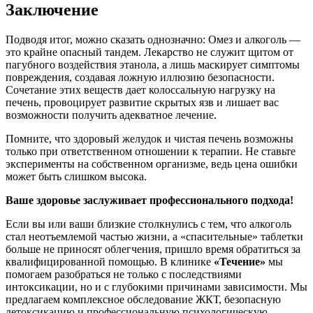
Заключение
Подводя итог, можно сказать однозначно: Омез и алкоголь —
это крайне опасный тандем. Лекарство не служит щитом от
пагубного воздействия этанола, а лишь маскирует симптомы
повреждения, создавая ложную иллюзию безопасности.
Сочетание этих веществ дает колоссальную нагрузку на
печень, провоцирует развитие скрытых язв и лишает вас
возможности получить адекватное лечение.
Помните, что здоровый желудок и чистая печень возможны
только при ответственном отношении к терапии. Не ставьте
эксперименты на собственном организме, ведь цена ошибки
может быть слишком высока.
Ваше здоровье заслуживает профессионального подхода!
Если вы или ваши близкие столкнулись с тем, что алкоголь
стал неотъемлемой частью жизни, а «спасительные» таблетки
больше не приносят облегчения, пришло время обратиться за
квалифицированной помощью. В клинике
«Течение»
мы
помогаем разобраться не только с последствиями
интоксикации, но и с глубокими причинами зависимости. Мы
предлагаем комплексное обследование ЖКТ, безопасную
детоксикацию и профессиональную психологическую