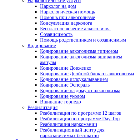
Наркологические услуги
Нарколог на дом
Наркологическая помощь
Помощь при алкоголизме
Консультация нарколога
Бесплатное лечение алкоголизма
Созависимость
Помощь родственникам и созависимым
Кодирование
Кодирование алкоголизма гипнозом
Кодирование алкоголизма вшиванием
ампулы
Кодирование Довженко
Кодирование Двойной блок от алкоголизма
Кодирование иглоукалыванием
Кодирование Эспераль
Кодирование на дому от алкоголизма
Кодирование уколом
Вшивание торпедо
Реабилитация
Реабилитация по программе 12 шагов
Реабилитация по программе Day Top
Реабилитация наркомании
Реабилитационный центр для
наркозависимых бесплатно