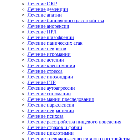
Лечение ОКР
Лечение деменции
Лечение апатии
Лечение биполярного расстройства
Лечение анорексии
Лечение ПРЛ
Лечение шизофрении
Лечение панических атак
Лечение неврозов
Лечение игромании
Лечение астении
Лечение клептомании
Лечение стресса
Лечение ипохондрии
Лечение ГТР
Лечение аутоагрессии
Лечение гипомании
Лечение мании преследования
Лечение нарколепсии
Лечение неврастении
Лечение психоза
Лечение расстройства пищевого поведения
Лечение страхов и фобий
Лечение циклотимии
Лечение тревожно-депрессивного расстройства