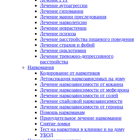
Лечение аутоагрессии
Лечение гипомании
Лечение мании преследования
Лечение нарколепсии
Лечение неврастении
Лечение психоза
Лечение расстройства пищевого поведения
Лечение страхов и фобий
Лечение циклотимии
Лечение тревожно-депрессивного
расстройства
Наркомания
Кодирование от наркотиков
Детоксикация наркозависимых на дому
Лечение наркозависимости от кокаина
Лечение наркозависимости от мефедрона
Лечение наркозависимости от солей
Лечение спайсовой наркозависимости
Лечение наркозависимости от героина
Помощь наркоманам
Принудительное лечение наркомании
Снятие ломки
Тест на наркотики в клинике и на дому
УБОД