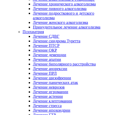
Лечение хронического алкоголизма
Лечение пивного алкоголизма
Лечение подросткового и детского
алкоголизма
Лечение женского алкоголизма
Принудительное лечение алкоголизма
Психиатрия
Лечение СДВГ
Лечение синдрома Туретта
Лечение ПТСР
Лечение ОКР
Лечение деменции
Лечение апатии
Лечение биполярного расстройства
Лечение анорексии
Лечение ПРЛ
Лечение шизофрении
Лечение панических атак
Лечение неврозов
Лечение игромании
Лечение астении
Лечение клептомании
Лечение стресса
Лечение ипохондрии
Лечение ГТР