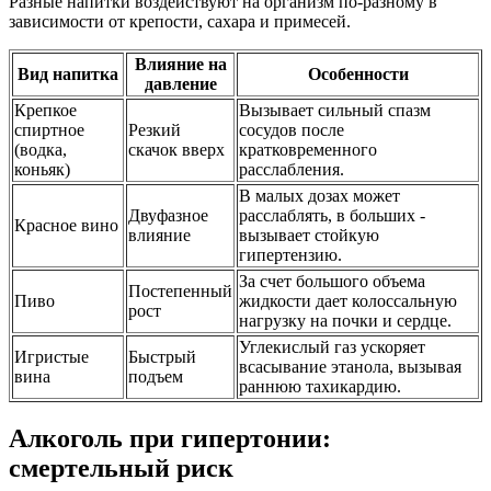
Разные напитки воздействуют на организм по-разному в
зависимости от крепости, сахара и примесей.
Влияние на
Вид напитка
Особенности
давление
Крепкое
Вызывает сильный спазм
спиртное
Резкий
сосудов после
(водка,
скачок вверх
кратковременного
коньяк)
расслабления.
В малых дозах может
Двуфазное
расслаблять, в больших -
Красное вино
влияние
вызывает стойкую
гипертензию.
За счет большого объема
Постепенный
Пиво
жидкости дает колоссальную
рост
нагрузку на почки и сердце.
Углекислый газ ускоряет
Игристые
Быстрый
всасывание этанола, вызывая
вина
подъем
раннюю тахикардию.
Алкоголь при гипертонии:
смертельный риск